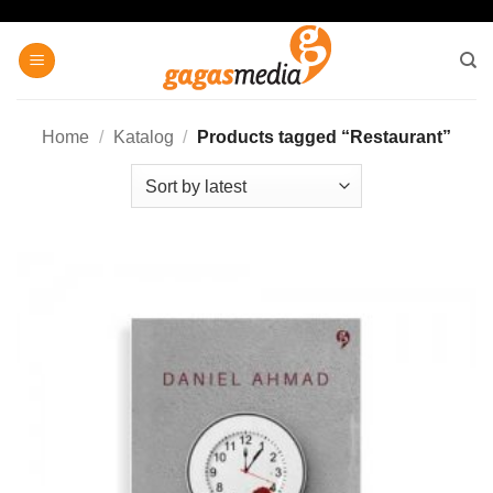
Skip
to
content
Home
/
Katalog
/
Products tagged “Restaurant”