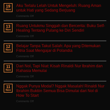
Aku Terlalu Lelah Untuk Mengeluh: Ruang Aman
19
Nov
untuk Hati yang Sedang Berjuang
on
Comments Off
Aku
Terlalu
Ruang Untukmu Singgah dan Bercerita: Buku Self-
13
Lelah
Nov
Healing Tentang Pulang ke Diri Sendiri
Untuk
on
Comments Off
Mengeluh:
Ruang
Ruang
Untukmu
Aman
Belajar Tanpa Takut Salah: Apa yang Ditemukan
12
Singgah
untuk
Nov
Fitria Saat Mengajar di Polandia
dan
Hati
on
Comments Off
Bercerita:
yang
Belajar
Buku
Sedang
Tanpa
Self-
Dari Nol, Tapi Niat: Kisah Rinaldi Nur Ibrahim dan
Berjuang
11
Takut
Healing
Nov
Rahasia Memulai
Salah:
Tentang
on
Comments Off
Apa
Pulang
Dari
yang
ke
Nol,
Ditemukan
Nggak Punya Modal? Nggak Masalah! Rinaldi Nur
Diri
11
Tapi
Fitria
Nov
Ibrahim Buktiin Semua Bisa Dimulai dari Nol di
Sendiri
Niat:
Saat
How To Start
Kisah
Mengajar
on
Comments Off
Rinaldi
di
Nggak
Nur
Polandia
Punya
Ibrahim