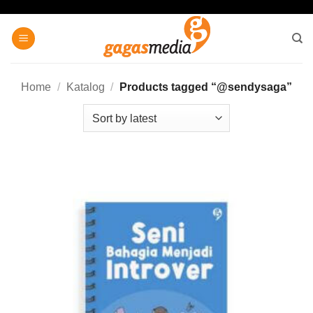
Skip
to
content
Home
/
Katalog
/
Products tagged “@sendysaga”