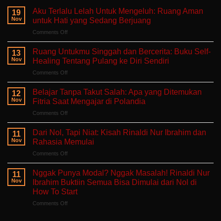
Aku Terlalu Lelah Untuk Mengeluh: Ruang Aman
19
Nov
untuk Hati yang Sedang Berjuang
on
Comments Off
Aku
Terlalu
Ruang Untukmu Singgah dan Bercerita: Buku Self-
13
Lelah
Nov
Healing Tentang Pulang ke Diri Sendiri
Untuk
on
Comments Off
Mengeluh:
Ruang
Ruang
Untukmu
Aman
Belajar Tanpa Takut Salah: Apa yang Ditemukan
12
Singgah
untuk
Nov
Fitria Saat Mengajar di Polandia
dan
Hati
on
Comments Off
Bercerita:
yang
Belajar
Buku
Sedang
Tanpa
Self-
Dari Nol, Tapi Niat: Kisah Rinaldi Nur Ibrahim dan
Berjuang
11
Takut
Healing
Nov
Rahasia Memulai
Salah:
Tentang
on
Comments Off
Apa
Pulang
Dari
yang
ke
Nol,
Ditemukan
Nggak Punya Modal? Nggak Masalah! Rinaldi Nur
Diri
11
Tapi
Fitria
Nov
Ibrahim Buktiin Semua Bisa Dimulai dari Nol di
Sendiri
Niat:
Saat
How To Start
Kisah
Mengajar
on
Comments Off
Rinaldi
di
Nggak
Nur
Polandia
Punya
Ibrahim