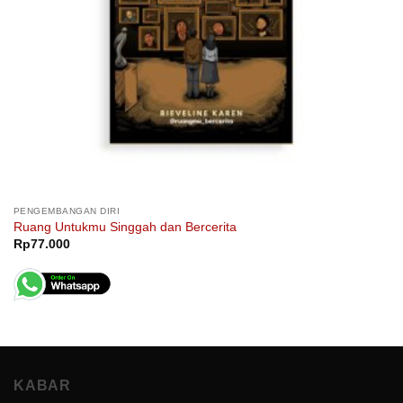
PENGEMBANGAN DIRI
Ruang Untukmu Singgah dan Bercerita
Rp
77.000
KABAR