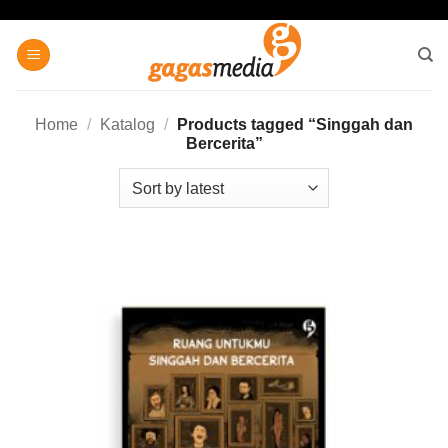
Skip
to
content
Home
/
Katalog
/
Products tagged “Singgah dan
Bercerita”