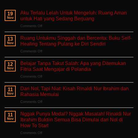
Aku Terlalu Lelah Untuk Mengeluh: Ruang Aman
19
Nov
untuk Hati yang Sedang Berjuang
on
Comments Off
Aku
Terlalu
Ruang Untukmu Singgah dan Bercerita: Buku Self-
13
Lelah
Nov
Healing Tentang Pulang ke Diri Sendiri
Untuk
on
Comments Off
Mengeluh:
Ruang
Ruang
Untukmu
Aman
Belajar Tanpa Takut Salah: Apa yang Ditemukan
12
Singgah
untuk
Nov
Fitria Saat Mengajar di Polandia
dan
Hati
on
Comments Off
Bercerita:
yang
Belajar
Buku
Sedang
Tanpa
Self-
Dari Nol, Tapi Niat: Kisah Rinaldi Nur Ibrahim dan
Berjuang
11
Takut
Healing
Nov
Rahasia Memulai
Salah:
Tentang
on
Comments Off
Apa
Pulang
Dari
yang
ke
Nol,
Ditemukan
Nggak Punya Modal? Nggak Masalah! Rinaldi Nur
Diri
11
Tapi
Fitria
Nov
Ibrahim Buktiin Semua Bisa Dimulai dari Nol di
Sendiri
Niat:
Saat
How To Start
Kisah
Mengajar
on
Comments Off
Rinaldi
di
Nggak