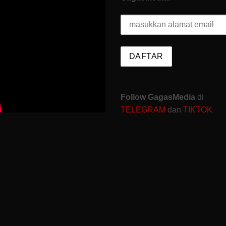
Follow GagasMedia
di
TELEGRAM
dan
TIKTOK