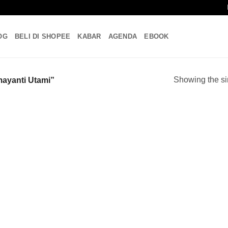
OG
BELI DI SHOPEE
KABAR
AGENDA
EBOOK
Showing the si
ayanti Utami”