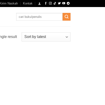
Kirim Naskah
Kontak
Search
for:
ngle result