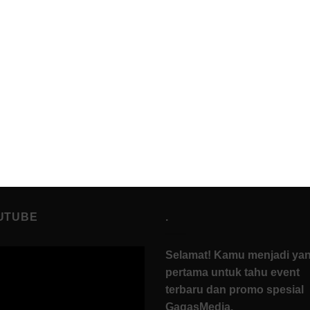
UTUBE
.
Selamat! Kamu menjadi ya
pertama untuk tahu event
terbaru dan promo spesial
GagasMedia.