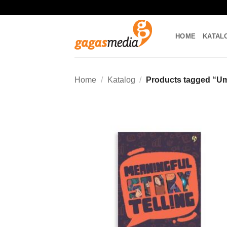
Skip
to
content
HOME
KATAL
Home
/
Katalog
/
Products tagged “Um