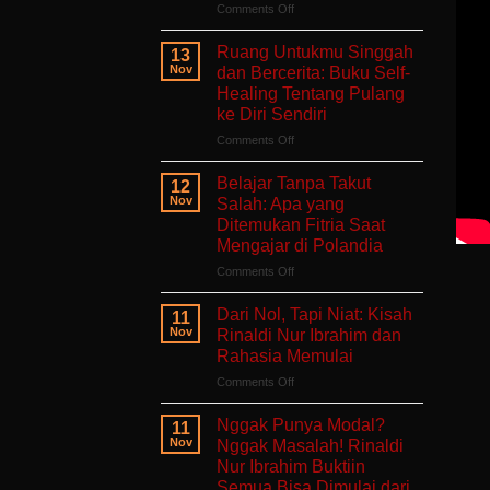
on
Comments Off
Aku
Terlalu
Ruang Untukmu Singgah
13
Lelah
Nov
dan Bercerita: Buku Self-
Untuk
Healing Tentang Pulang
Mengeluh:
ke Diri Sendiri
Ruang
Aman
on
Comments Off
untuk
Ruang
Hati
Untukmu
Belajar Tanpa Takut
12
yang
Singgah
Nov
Salah: Apa yang
Sedang
dan
Ditemukan Fitria Saat
Berjuang
Bercerita:
Mengajar di Polandia
Buku
Self-
on
Comments Off
Healing
Belajar
Tentang
Tanpa
Dari Nol, Tapi Niat: Kisah
11
Pulang
Takut
Nov
Rinaldi Nur Ibrahim dan
ke
Salah:
Rahasia Memulai
Diri
Apa
Sendiri
on
Comments Off
yang
Dari
Ditemukan
Nol,
Fitria
Nggak Punya Modal?
11
Tapi
Saat
Nov
Nggak Masalah! Rinaldi
Niat:
Mengajar
Nur Ibrahim Buktiin
Kisah
di
Semua Bisa Dimulai dari