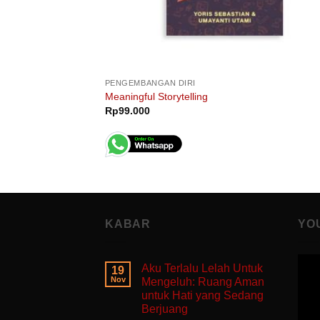
PENGEMBANGAN DIRI
Meaningful Storytelling
Rp
99.000
KABAR
YO
Aku Terlalu Lelah Untuk
19
Nov
Mengeluh: Ruang Aman
untuk Hati yang Sedang
Berjuang