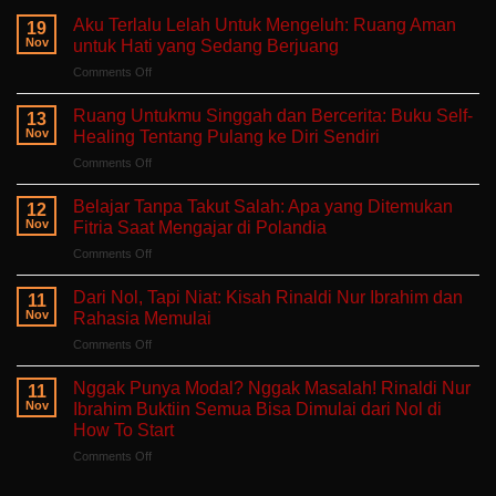
Aku Terlalu Lelah Untuk Mengeluh: Ruang Aman
19
Nov
untuk Hati yang Sedang Berjuang
on
Comments Off
Aku
Terlalu
Ruang Untukmu Singgah dan Bercerita: Buku Self-
13
Lelah
Nov
Healing Tentang Pulang ke Diri Sendiri
Untuk
on
Comments Off
Mengeluh:
Ruang
Ruang
Untukmu
Aman
Belajar Tanpa Takut Salah: Apa yang Ditemukan
12
Singgah
untuk
Nov
Fitria Saat Mengajar di Polandia
dan
Hati
on
Comments Off
Bercerita:
yang
Belajar
Buku
Sedang
Tanpa
Self-
Dari Nol, Tapi Niat: Kisah Rinaldi Nur Ibrahim dan
Berjuang
11
Takut
Healing
Nov
Rahasia Memulai
Salah:
Tentang
on
Comments Off
Apa
Pulang
Dari
yang
ke
Nol,
Ditemukan
Nggak Punya Modal? Nggak Masalah! Rinaldi Nur
Diri
11
Tapi
Fitria
Nov
Ibrahim Buktiin Semua Bisa Dimulai dari Nol di
Sendiri
Niat:
Saat
How To Start
Kisah
Mengajar
on
Comments Off
Rinaldi
di
Nggak
Nur
Polandia
Punya
Ibrahim