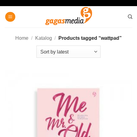
Skip
to
content
Home
/
Katalog
/
Products tagged “wattpad”