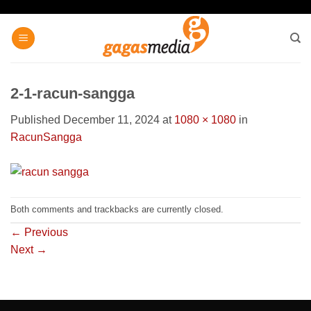
Skip
to
content
2-1-racun-sangga
Published
December 11, 2024
at
1080 × 1080
in
RacunSangga
Both comments and trackbacks are currently closed.
←
Previous
Next
→