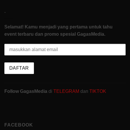
.
Selamat! Kamu menjadi yang pertama untuk tahu
event terbaru dan promo spesial GagasMedia.
Follow GagasMedia
di
TELEGRAM
dan
TIKTOK
FACEBOOK