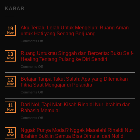
KABAR
Aku Terlalu Lelah Untuk Mengeluh: Ruang Aman
19
Nov
untuk Hati yang Sedang Berjuang
on
Comments Off
Aku
Terlalu
Ruang Untukmu Singgah dan Bercerita: Buku Self-
13
Lelah
Nov
Healing Tentang Pulang ke Diri Sendiri
Untuk
on
Comments Off
Mengeluh:
Ruang
Ruang
Untukmu
Aman
Belajar Tanpa Takut Salah: Apa yang Ditemukan
12
Singgah
untuk
Nov
Fitria Saat Mengajar di Polandia
dan
Hati
on
Comments Off
Bercerita:
yang
Belajar
Buku
Sedang
Tanpa
Self-
Dari Nol, Tapi Niat: Kisah Rinaldi Nur Ibrahim dan
Berjuang
11
Takut
Healing
Nov
Rahasia Memulai
Salah:
Tentang
on
Comments Off
Apa
Pulang
Dari
yang
ke
Nol,
Ditemukan
Nggak Punya Modal? Nggak Masalah! Rinaldi Nur
Diri
11
Tapi
Fitria
Nov
Ibrahim Buktiin Semua Bisa Dimulai dari Nol di
Sendiri
Niat:
Saat