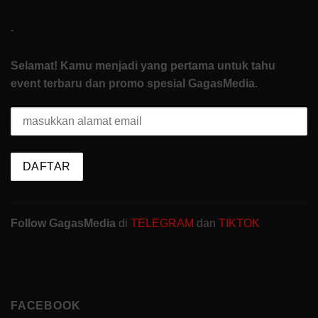
.
Selamat! Kamu menjadi yang pertama untuk tahu
event terbaru dan promo spesial GagasMedia.
Follow GagasMedia
di
TELEGRAM
dan
TIKTOK
FACEBOOK