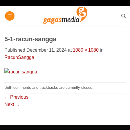
Skip
to
content
5-1-racun-sangga
Published
December 11, 2024
at
1080 × 1080
in
RacunSangga
Both comments and trackbacks are currently closed.
←
Previous
Next
→