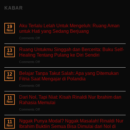
KABAR
Aku Terlalu Lelah Untuk Mengeluh: Ruang Aman
19
Nov
untuk Hati yang Sedang Berjuang
on
Comments Off
Aku
Terlalu
Ruang Untukmu Singgah dan Bercerita: Buku Self-
13
Lelah
Nov
Healing Tentang Pulang ke Diri Sendiri
Untuk
on
Comments Off
Mengeluh:
Ruang
Ruang
Untukmu
Aman
Belajar Tanpa Takut Salah: Apa yang Ditemukan
12
Singgah
untuk
Nov
Fitria Saat Mengajar di Polandia
dan
Hati
on
Comments Off
Bercerita:
yang
Belajar
Buku
Sedang
Tanpa
Self-
Dari Nol, Tapi Niat: Kisah Rinaldi Nur Ibrahim dan
Berjuang
11
Takut
Healing
Nov
Rahasia Memulai
Salah:
Tentang
on
Comments Off
Apa
Pulang
Dari
yang
ke
Nol,
Ditemukan
Nggak Punya Modal? Nggak Masalah! Rinaldi Nur
Diri
11
Tapi
Fitria
Nov
Ibrahim Buktiin Semua Bisa Dimulai dari Nol di
Sendiri
Niat:
Saat