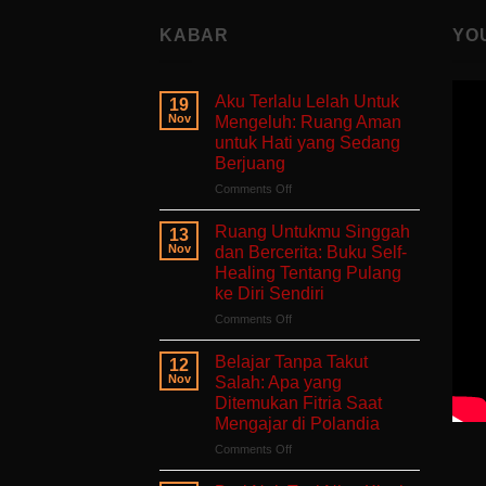
KABAR
YO
Aku Terlalu Lelah Untuk
19
Nov
Mengeluh: Ruang Aman
untuk Hati yang Sedang
Berjuang
on
Comments Off
Aku
Terlalu
Ruang Untukmu Singgah
13
Lelah
Nov
dan Bercerita: Buku Self-
Untuk
Healing Tentang Pulang
Mengeluh:
ke Diri Sendiri
Ruang
Aman
on
Comments Off
untuk
Ruang
Hati
Untukmu
Belajar Tanpa Takut
12
yang
Singgah
Nov
Salah: Apa yang
Sedang
dan
Ditemukan Fitria Saat
Berjuang
Bercerita:
Mengajar di Polandia
Buku
Self-
on
Comments Off
Healing
Belajar
Tentang
Tanpa