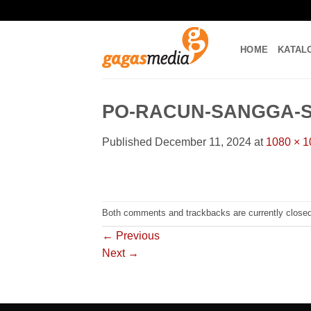
Skip
to
content
HOME
KATAL
PO-RACUN-SANGGA-S
Published
December 11, 2024
at
1080 × 1
Both comments and trackbacks are currently closed
←
Previous
Next
→