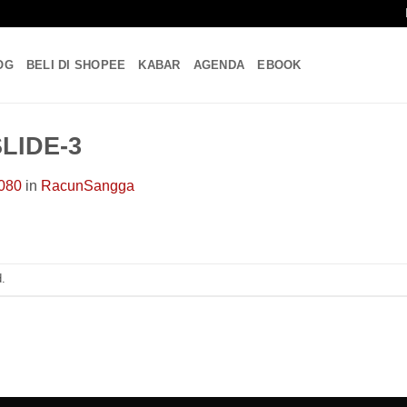
OG
BELI DI SHOPEE
KABAR
AGENDA
EBOOK
LIDE-3
080
in
RacunSangga
.