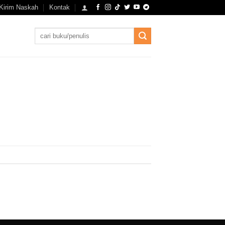
Kirim Naskah
Kontak
Search
for: