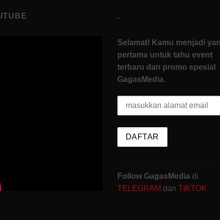
UTUBE
.
Selamat! Kamu menjadi ya
pertama untuk tahu event
terbaru dan promo spesial
GagasMedia.
Follow GagasMedia
di
TELEGRAM
dan
TIKTOK