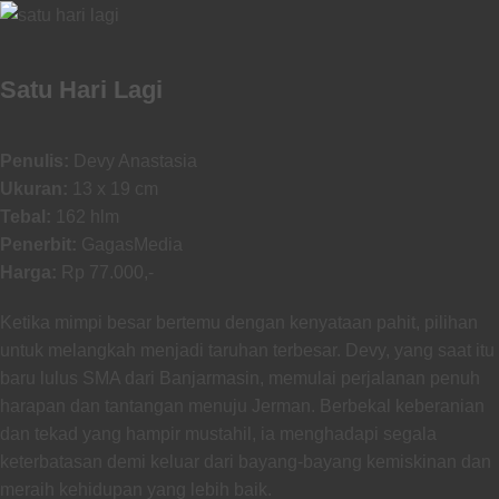
Satu Hari Lagi
Penulis:
Devy Anastasia
Ukuran:
13 x 19 cm
Tebal:
162 hlm
Penerbit:
GagasMedia
Harga:
Rp 77.000,-
Ketika mimpi besar bertemu dengan kenyataan pahit, pilihan
untuk melangkah menjadi taruhan terbesar. Devy, yang saat itu
baru lulus SMA dari Banjarmasin, memulai perjalanan penuh
harapan dan tantangan menuju Jerman. Berbekal keberanian
dan tekad yang hampir mustahil, ia menghadapi segala
keterbatasan demi keluar dari bayang-bayang kemiskinan dan
meraih kehidupan yang lebih baik.