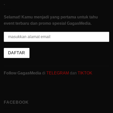
.
Selamat! Kamu menjadi yang pertama untuk tahu
event terbaru dan promo spesial GagasMedia.
Follow GagasMedia
di
TELEGRAM
dan
TIKTOK
FACEBOOK