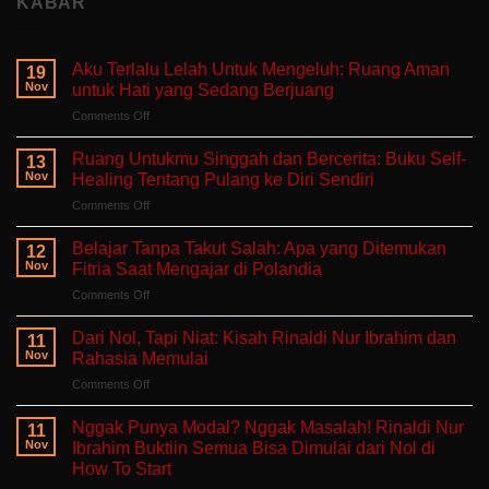
KABAR
Aku Terlalu Lelah Untuk Mengeluh: Ruang Aman
19
Nov
untuk Hati yang Sedang Berjuang
on
Comments Off
Aku
Terlalu
Ruang Untukmu Singgah dan Bercerita: Buku Self-
13
Lelah
Nov
Healing Tentang Pulang ke Diri Sendiri
Untuk
on
Comments Off
Mengeluh:
Ruang
Ruang
Untukmu
Aman
Belajar Tanpa Takut Salah: Apa yang Ditemukan
12
Singgah
untuk
Nov
Fitria Saat Mengajar di Polandia
dan
Hati
on
Comments Off
Bercerita:
yang
Belajar
Buku
Sedang
Tanpa
Self-
Dari Nol, Tapi Niat: Kisah Rinaldi Nur Ibrahim dan
Berjuang
11
Takut
Healing
Nov
Rahasia Memulai
Salah:
Tentang
on
Comments Off
Apa
Pulang
Dari
yang
ke
Nol,
Ditemukan
Nggak Punya Modal? Nggak Masalah! Rinaldi Nur
Diri
11
Tapi
Fitria
Nov
Ibrahim Buktiin Semua Bisa Dimulai dari Nol di
Sendiri
Niat:
Saat
How To Start
Kisah
Mengajar