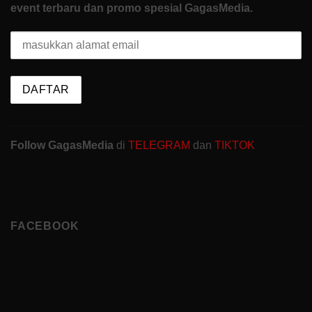
event terbaru dan promo spesial GagasMedia.
Follow GagasMedia
di
TELEGRAM
dan
TIKTOK
FACEBOOK