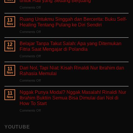
untuk Hati yang Sedang Berjuang
on
Comments Off
Aku
Terlalu
Ruang Untukmu Singgah dan Bercerita: Buku Self-
13
Lelah
Nov
Healing Tentang Pulang ke Diri Sendiri
Untuk
on
Comments Off
Mengeluh:
Ruang
Ruang
Untukmu
Aman
Belajar Tanpa Takut Salah: Apa yang Ditemukan
12
Singgah
untuk
Nov
Fitria Saat Mengajar di Polandia
dan
Hati
on
Comments Off
Bercerita:
yang
Belajar
Buku
Sedang
Tanpa
Self-
Dari Nol, Tapi Niat: Kisah Rinaldi Nur Ibrahim dan
Berjuang
11
Takut
Healing
Nov
Rahasia Memulai
Salah:
Tentang
on
Comments Off
Apa
Pulang
Dari
yang
ke
Nol,
Ditemukan
Nggak Punya Modal? Nggak Masalah! Rinaldi Nur
Diri
11
Tapi
Fitria
Nov
Ibrahim Buktiin Semua Bisa Dimulai dari Nol di
Sendiri
Niat:
Saat
How To Start
Kisah
Mengajar
on
Comments Off
Rinaldi
di
Nggak
Nur
Polandia
Punya
Ibrahim
Modal?
dan
YOUTUBE
Nggak
Rahasia