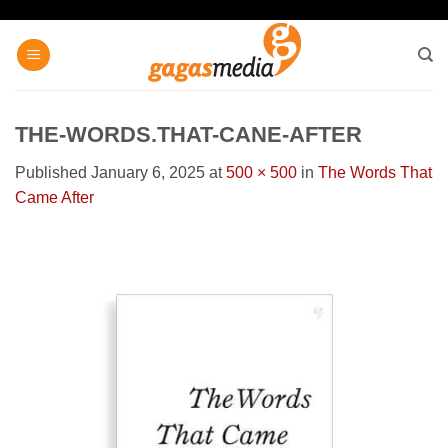
Skip
to
content
THE-WORDS.THAT-CANE-AFTER
Published
January 6, 2025
at
500 × 500
in
The Words That
Came After