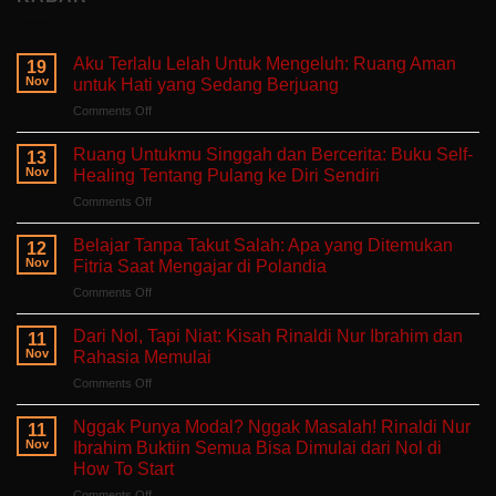
Aku Terlalu Lelah Untuk Mengeluh: Ruang Aman
19
Nov
untuk Hati yang Sedang Berjuang
on
Comments Off
Aku
Terlalu
Ruang Untukmu Singgah dan Bercerita: Buku Self-
13
Lelah
Nov
Healing Tentang Pulang ke Diri Sendiri
Untuk
on
Comments Off
Mengeluh:
Ruang
Ruang
Untukmu
Aman
Belajar Tanpa Takut Salah: Apa yang Ditemukan
12
Singgah
untuk
Nov
Fitria Saat Mengajar di Polandia
dan
Hati
on
Comments Off
Bercerita:
yang
Belajar
Buku
Sedang
Tanpa
Self-
Dari Nol, Tapi Niat: Kisah Rinaldi Nur Ibrahim dan
Berjuang
11
Takut
Healing
Nov
Rahasia Memulai
Salah:
Tentang
on
Comments Off
Apa
Pulang
Dari
yang
ke
Nol,
Ditemukan
Nggak Punya Modal? Nggak Masalah! Rinaldi Nur
Diri
11
Tapi
Fitria
Nov
Ibrahim Buktiin Semua Bisa Dimulai dari Nol di
Sendiri
Niat:
Saat
How To Start
Kisah
Mengajar
on
Comments Off
Rinaldi