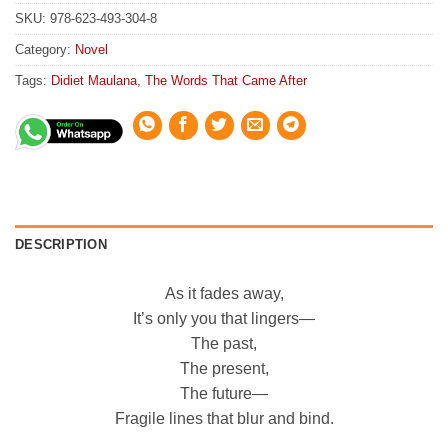
SKU:
978-623-493-304-8
Category:
Novel
Tags:
Didiet Maulana
,
The Words That Came After
DESCRIPTION
As it fades away,
It’s only you that lingers—
The past,
The present,
The future—
Fragile lines that blur and bind.