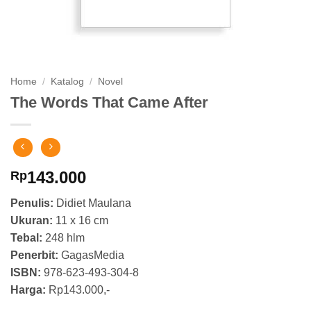
Home
/
Katalog
/
Novel
The Words That Came After
143.000
Rp
Penulis:
Didiet Maulana
Ukuran:
11 x 16 cm
Tebal:
248 hlm
Penerbit:
GagasMedia
ISBN:
978-623-493-304-8
Harga:
Rp143.000,-