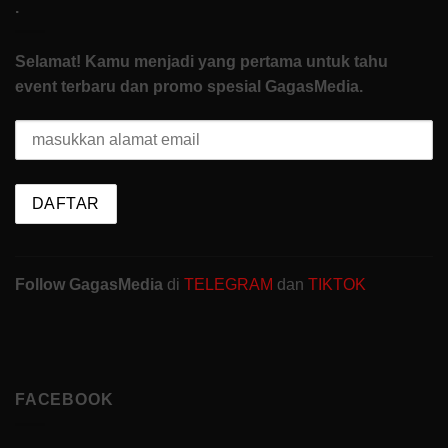
.
Selamat! Kamu menjadi yang pertama untuk tahu
event terbaru dan promo spesial GagasMedia.
Follow GagasMedia
di
TELEGRAM
dan
TIKTOK
FACEBOOK