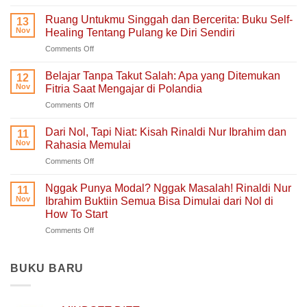
Aku
Terlalu
Ruang Untukmu Singgah dan Bercerita: Buku Self-
13
Lelah
Nov
Healing Tentang Pulang ke Diri Sendiri
Untuk
on
Comments Off
Mengeluh:
Ruang
Ruang
Untukmu
Aman
Belajar Tanpa Takut Salah: Apa yang Ditemukan
12
Singgah
untuk
Nov
Fitria Saat Mengajar di Polandia
dan
Hati
on
Comments Off
Bercerita:
yang
Belajar
Buku
Sedang
Tanpa
Self-
Dari Nol, Tapi Niat: Kisah Rinaldi Nur Ibrahim dan
Berjuang
11
Takut
Healing
Nov
Rahasia Memulai
Salah:
Tentang
on
Comments Off
Apa
Pulang
Dari
yang
ke
Nol,
Ditemukan
Nggak Punya Modal? Nggak Masalah! Rinaldi Nur
Diri
11
Tapi
Fitria
Nov
Ibrahim Buktiin Semua Bisa Dimulai dari Nol di
Sendiri
Niat:
Saat
How To Start
Kisah
Mengajar
on
Comments Off
Rinaldi
di
Nggak
Nur
Polandia
Punya
Ibrahim
Modal?
dan
BUKU BARU
Nggak
Rahasia
Masalah!
Memulai
Rinaldi