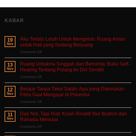
KABAR
Aku Terlalu Lelah Untuk Mengeluh: Ruang Aman
19
Nov
untuk Hati yang Sedang Berjuang
on
Comments Off
Aku
Terlalu
Ruang Untukmu Singgah dan Bercerita: Buku Self-
13
Lelah
Nov
Healing Tentang Pulang ke Diri Sendiri
Untuk
on
Comments Off
Mengeluh:
Ruang
Ruang
Untukmu
Aman
Belajar Tanpa Takut Salah: Apa yang Ditemukan
12
Singgah
untuk
Nov
Fitria Saat Mengajar di Polandia
dan
Hati
on
Comments Off
Bercerita:
yang
Belajar
Buku
Sedang
Tanpa
Self-
Dari Nol, Tapi Niat: Kisah Rinaldi Nur Ibrahim dan
Berjuang
11
Takut
Healing
Nov
Rahasia Memulai
Salah:
Tentang
on
Comments Off
Apa
Pulang
Dari
yang
ke