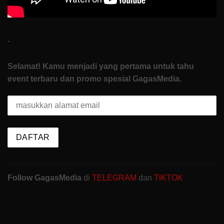
.
Selamat! Kamu menjadi yang pertama untuk tahu
event terbaru dan promo spesial GagasMedia.
Follow GagasMedia
di
TELEGRAM
dan
TIKTOK