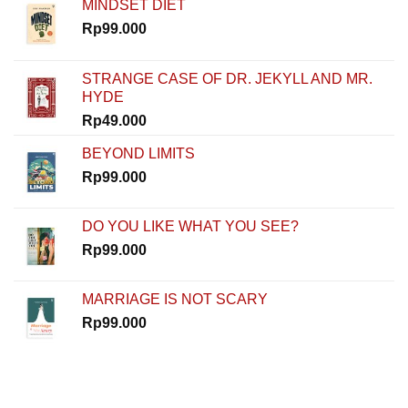
MINDSET DIET
Nur
Ibrahim
Rp
99.000
Buktiin
Semua
Bisa
STRANGE CASE OF DR. JEKYLL AND MR.
Dimulai
HYDE
dari
Nol
Rp
49.000
di
How
BEYOND LIMITS
To
Rp
99.000
Start
DO YOU LIKE WHAT YOU SEE?
Rp
99.000
MARRIAGE IS NOT SCARY
Rp
99.000