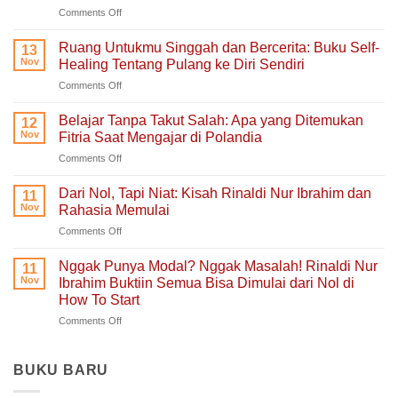
on
Comments Off
Aku
Terlalu
Ruang Untukmu Singgah dan Bercerita: Buku Self-
13
Lelah
Nov
Healing Tentang Pulang ke Diri Sendiri
Untuk
on
Comments Off
Mengeluh:
Ruang
Ruang
Untukmu
Aman
Belajar Tanpa Takut Salah: Apa yang Ditemukan
12
Singgah
untuk
Nov
Fitria Saat Mengajar di Polandia
dan
Hati
on
Comments Off
Bercerita:
yang
Belajar
Buku
Sedang
Tanpa
Self-
Dari Nol, Tapi Niat: Kisah Rinaldi Nur Ibrahim dan
Berjuang
11
Takut
Healing
Nov
Rahasia Memulai
Salah:
Tentang
on
Comments Off
Apa
Pulang
Dari
yang
ke
Nol,
Ditemukan
Nggak Punya Modal? Nggak Masalah! Rinaldi Nur
Diri
11
Tapi
Fitria
Nov
Ibrahim Buktiin Semua Bisa Dimulai dari Nol di
Sendiri
Niat:
Saat
How To Start
Kisah
Mengajar
on
Comments Off
Rinaldi
di
Nggak
Nur
Polandia
Punya
Ibrahim
Modal?
dan
BUKU BARU
Nggak
Rahasia
Masalah!
Memulai