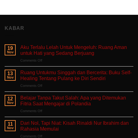
KABAR
Aku Terlalu Lelah Untuk Mengeluh: Ruang Aman
19
Nov
untuk Hati yang Sedang Berjuang
on
Comments Off
Aku
Terlalu
Ruang Untukmu Singgah dan Bercerita: Buku Self-
13
Lelah
Nov
Healing Tentang Pulang ke Diri Sendiri
Untuk
on
Comments Off
Mengeluh:
Ruang
Ruang
Untukmu
Aman
Belajar Tanpa Takut Salah: Apa yang Ditemukan
12
Singgah
untuk
Nov
Fitria Saat Mengajar di Polandia
dan
Hati
on
Comments Off
Bercerita:
yang
Belajar
Buku
Sedang
Tanpa
Self-
Dari Nol, Tapi Niat: Kisah Rinaldi Nur Ibrahim dan
Berjuang
11
Takut
Healing
Nov
Rahasia Memulai
Salah:
Tentang
on
Comments Off
Apa
Pulang