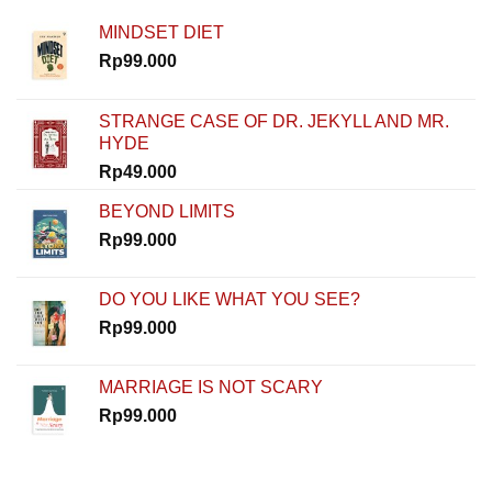
Rinaldi
MINDSET DIET
Nur
Ibrahim
Rp
99.000
Buktiin
Semua
Bisa
STRANGE CASE OF DR. JEKYLL AND MR.
Dimulai
HYDE
dari
Nol
Rp
49.000
di
How
BEYOND LIMITS
To
Rp
99.000
Start
DO YOU LIKE WHAT YOU SEE?
Rp
99.000
MARRIAGE IS NOT SCARY
Rp
99.000