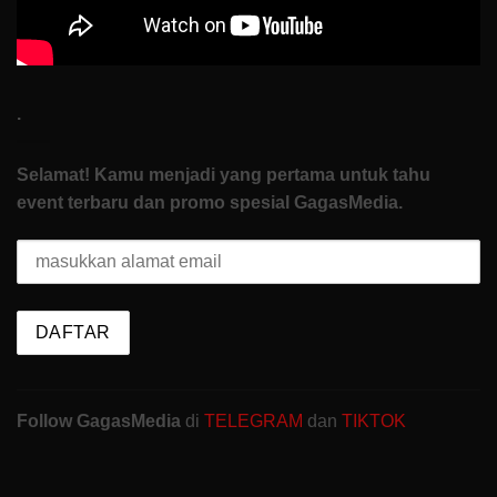
.
Selamat! Kamu menjadi yang pertama untuk tahu
event terbaru dan promo spesial GagasMedia.
Follow GagasMedia
di
TELEGRAM
dan
TIKTOK