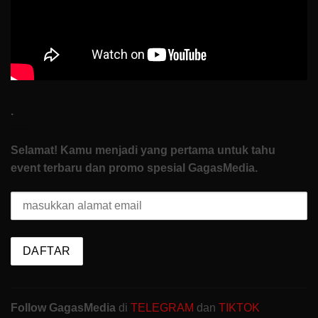
Start
.
Selamat! Kamu menjadi yang pertama untuk tahu
event terbaru dan promo spesial GagasMedia.
Follow GagasMedia
di
TELEGRAM
dan
TIKTOK