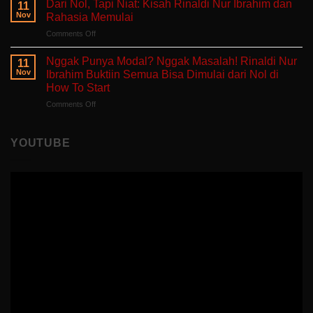
Self-
Dari Nol, Tapi Niat: Kisah Rinaldi Nur Ibrahim dan
Berjuang
11
Takut
Healing
Nov
Rahasia Memulai
Salah:
Tentang
on
Comments Off
Apa
Pulang
Dari
yang
ke
Nol,
Ditemukan
Nggak Punya Modal? Nggak Masalah! Rinaldi Nur
Diri
11
Tapi
Fitria
Nov
Ibrahim Buktiin Semua Bisa Dimulai dari Nol di
Sendiri
Niat:
Saat
How To Start
Kisah
Mengajar
on
Comments Off
Rinaldi
di
Nggak
Nur
Polandia
Punya
Ibrahim
Modal?
dan
YOUTUBE
Nggak
Rahasia
Masalah!
Memulai
Rinaldi
Nur
Ibrahim
Buktiin
Semua
Bisa
Dimulai
dari
Nol
di
How
To