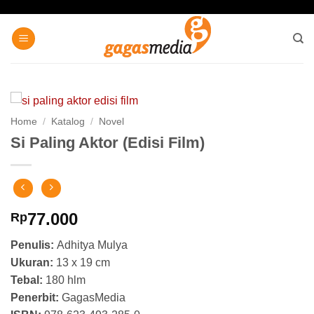
Skip
to
content
Home
/
Katalog
/
Novel
Si Paling Aktor (Edisi Film)
77.000
Rp
Penulis:
Adhitya Mulya
Ukuran:
13 x 19 cm
Tebal:
180 hlm
Penerbit:
GagasMedia