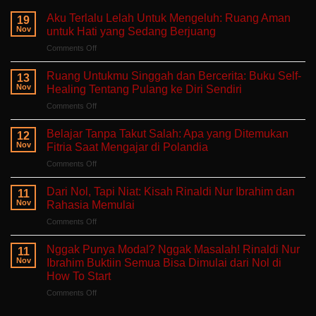
Aku Terlalu Lelah Untuk Mengeluh: Ruang Aman
19
Nov
untuk Hati yang Sedang Berjuang
on
Comments Off
Aku
Terlalu
Ruang Untukmu Singgah dan Bercerita: Buku Self-
13
Lelah
Nov
Healing Tentang Pulang ke Diri Sendiri
Untuk
on
Comments Off
Mengeluh:
Ruang
Ruang
Untukmu
Aman
Belajar Tanpa Takut Salah: Apa yang Ditemukan
12
Singgah
untuk
Nov
Fitria Saat Mengajar di Polandia
dan
Hati
on
Comments Off
Bercerita:
yang
Belajar
Buku
Sedang
Tanpa
Self-
Dari Nol, Tapi Niat: Kisah Rinaldi Nur Ibrahim dan
Berjuang
11
Takut
Healing
Nov
Rahasia Memulai
Salah:
Tentang
on
Comments Off
Apa
Pulang
Dari
yang
ke
Nol,
Ditemukan
Nggak Punya Modal? Nggak Masalah! Rinaldi Nur
Diri
11
Tapi
Fitria
Nov
Ibrahim Buktiin Semua Bisa Dimulai dari Nol di
Sendiri
Niat:
Saat
How To Start
Kisah
Mengajar
on
Comments Off
Rinaldi
di
Nggak
Nur
Polandia
Punya