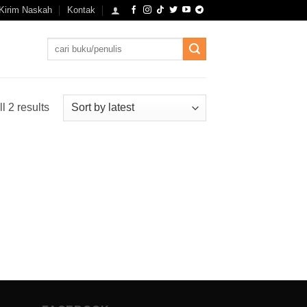
Kirim Naskah
Kontak
Search
for:
Sorted
l 2 results
by
latest