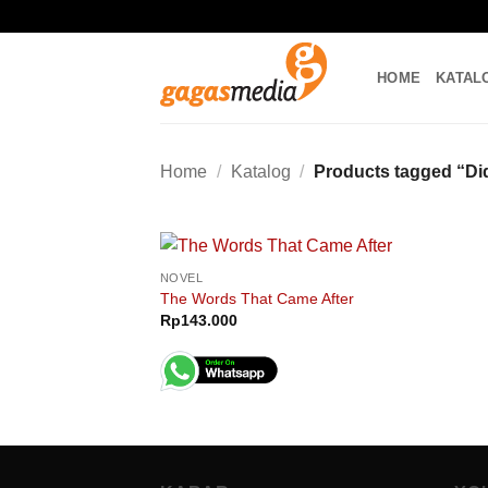
Skip
to
content
HOME
KATAL
Home
/
Katalog
/
Products tagged “Di
NOVEL
The Words That Came After
Rp
143.000