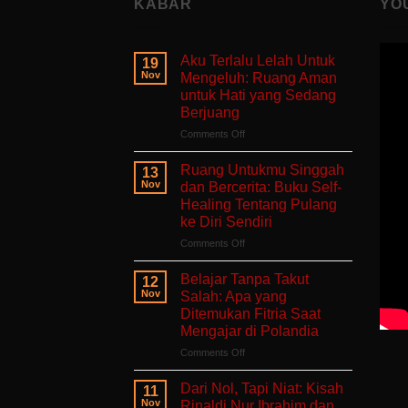
KABAR
YO
Aku Terlalu Lelah Untuk
19
Nov
Mengeluh: Ruang Aman
untuk Hati yang Sedang
Berjuang
on
Comments Off
Aku
Terlalu
Ruang Untukmu Singgah
13
Lelah
Nov
dan Bercerita: Buku Self-
Untuk
Healing Tentang Pulang
Mengeluh:
ke Diri Sendiri
Ruang
Aman
on
Comments Off
untuk
Ruang
Hati
Untukmu
Belajar Tanpa Takut
12
yang
Singgah
Nov
Salah: Apa yang
Sedang
dan
Ditemukan Fitria Saat
Berjuang
Bercerita:
Mengajar di Polandia
Buku
Self-
on
Comments Off
Healing
Belajar
Tentang
Tanpa
Dari Nol, Tapi Niat: Kisah
11
Pulang
Takut
Nov
Rinaldi Nur Ibrahim dan