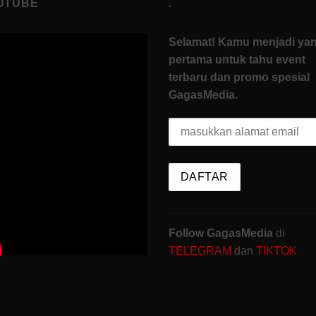
UTUBE
.
Selamat! Kamu menjadi ya
pertama untuk tahu event
terbaru dan promo spesial
GagasMedia.
Follow GagasMedia
di
TELEGRAM
dan
TIKTOK