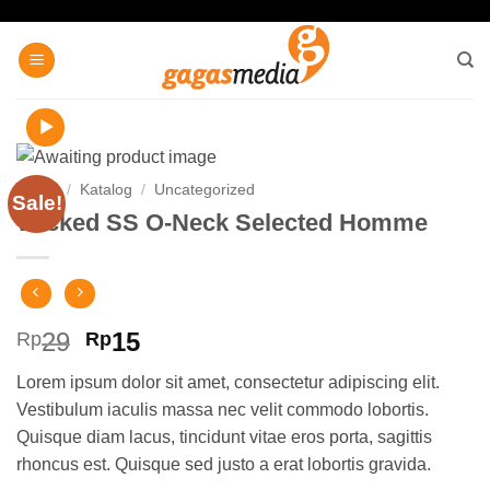
Skip
to
content
Home
/
Katalog
/
Uncategorized
Sale!
Wicked SS O-Neck Selected Homme
Original
Current
29
15
Rp
Rp
price
price
Lorem ipsum dolor sit amet, consectetur adipiscing elit.
was:
is:
Vestibulum iaculis massa nec velit commodo lobortis.
Rp29.
Rp15.
Quisque diam lacus, tincidunt vitae eros porta, sagittis
rhoncus est. Quisque sed justo a erat lobortis gravida.