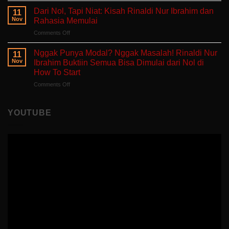
Buku
Sedang
Tanpa
Self-
Dari Nol, Tapi Niat: Kisah Rinaldi Nur Ibrahim dan
Berjuang
11
Takut
Healing
Nov
Rahasia Memulai
Salah:
Tentang
on
Comments Off
Apa
Pulang
Dari
yang
ke
Nol,
Ditemukan
Nggak Punya Modal? Nggak Masalah! Rinaldi Nur
Diri
11
Tapi
Fitria
Nov
Ibrahim Buktiin Semua Bisa Dimulai dari Nol di
Sendiri
Niat:
Saat
How To Start
Kisah
Mengajar
on
Comments Off
Rinaldi
di
Nggak
Nur
Polandia
Punya
Ibrahim
Modal?
dan
YOUTUBE
Nggak
Rahasia
Masalah!
Memulai
Rinaldi
Nur
Ibrahim
Buktiin
Semua
Bisa
Dimulai
dari
Nol
di
How