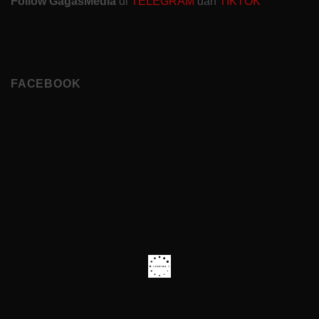
Follow GagasMedia
di
TELEGRAM
dan
TIKTOK
FACEBOOK