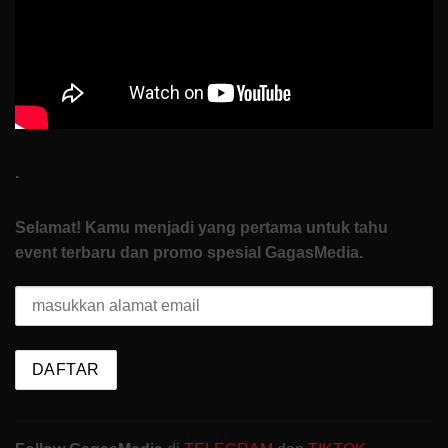
To
Start
.
Selamat! Kamu menjadi yang pertama untuk tahu
event terbaru dan promo spesial GagasMedia.