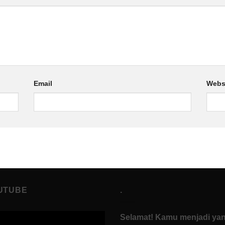
Email
Webs
UTUBE
.
Selamat! Kamu menjadi ya