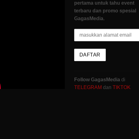
pertama untuk tahu event
terbaru dan promo spesial
GagasMedia.
Follow GagasMedia
di
TELEGRAM
dan
TIKTOK