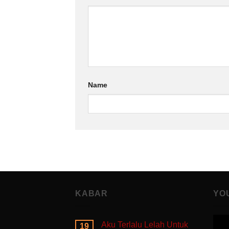
Name
KABAR
YO
Aku Terlalu Lelah Untuk
19