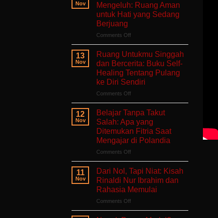
Nov
Mengeluh: Ruang Aman
untuk Hati yang Sedang
Berjuang
on
Comments Off
Aku
Terlalu
Ruang Untukmu Singgah
13
Lelah
Nov
dan Bercerita: Buku Self-
Untuk
Healing Tentang Pulang
Mengeluh:
ke Diri Sendiri
Ruang
Aman
on
Comments Off
untuk
Ruang
Hati
Untukmu
Belajar Tanpa Takut
12
yang
Singgah
Nov
Salah: Apa yang
Sedang
dan
Ditemukan Fitria Saat
Berjuang
Bercerita:
Mengajar di Polandia
Buku
Self-
on
Comments Off
Healing
Belajar
Tentang
Tanpa
Dari Nol, Tapi Niat: Kisah
11
Pulang
Takut
Nov
Rinaldi Nur Ibrahim dan
ke
Salah:
Rahasia Memulai
Diri
Apa
Sendiri
on
Comments Off
yang
Dari
Ditemukan
Nol,
Fitria