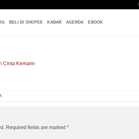
OG
BELI DI SHOPEE
KABAR
AGENDA
EBOOK
n
Cinta Kemarin
t
.
ed.
Required fields are marked
*