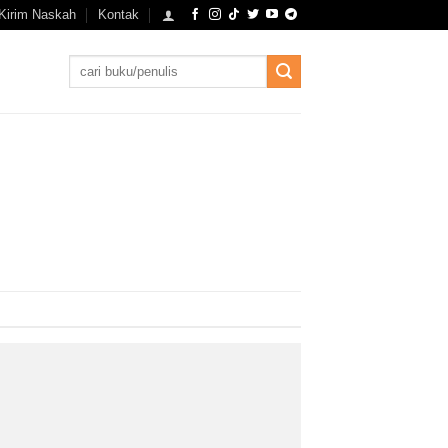
Kirim Naskah
Kontak
Search
for: