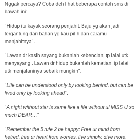
Nggak percaya? Coba deh lihat beberapa contoh sms di
bawah ini:
"Hidup itu kayak seorang penjahit. Baju yg akan jadi
tergantung dari bahan yg kau pilih dan caramu
menjahitnya".
"Lawan dr kasih sayang bukanlah kebencian, tp lalai utk
menyayangi. Lawan dr hidup bukanlah kematian, tp lalai
utk menjalaninya sebaik mungkin".
"
Life can be understood only by looking behind, but can be
lived only by looking ahead
".
"
A night without star is same like a life without u! MISS U so
much DEAR…
"
"
Remember the 5 rule 2 be happy: Free ur mind from
hetred, free ur heart from worries, live simply, give more,