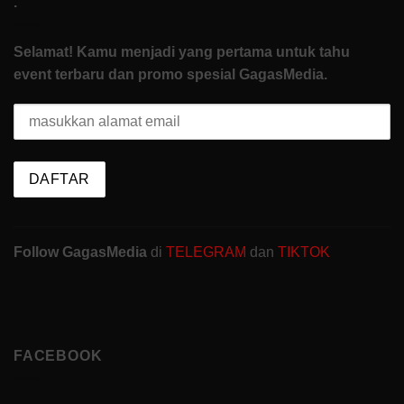
.
Selamat! Kamu menjadi yang pertama untuk tahu
event terbaru dan promo spesial GagasMedia.
Follow GagasMedia
di
TELEGRAM
dan
TIKTOK
FACEBOOK