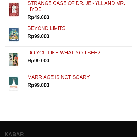
STRANGE CASE OF DR. JEKYLL AND MR.
Dimulai
HYDE
dari
Nol
Rp
49.000
di
How
BEYOND LIMITS
To
Rp
99.000
Start
DO YOU LIKE WHAT YOU SEE?
Rp
99.000
MARRIAGE IS NOT SCARY
Rp
99.000
KABAR