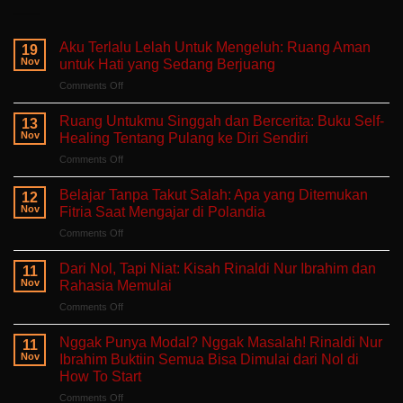
Aku Terlalu Lelah Untuk Mengeluh: Ruang Aman
19
Nov
untuk Hati yang Sedang Berjuang
on
Comments Off
Aku
Terlalu
Ruang Untukmu Singgah dan Bercerita: Buku Self-
13
Lelah
Nov
Healing Tentang Pulang ke Diri Sendiri
Untuk
on
Comments Off
Mengeluh:
Ruang
Ruang
Untukmu
Aman
Belajar Tanpa Takut Salah: Apa yang Ditemukan
12
Singgah
untuk
Nov
Fitria Saat Mengajar di Polandia
dan
Hati
on
Comments Off
Bercerita:
yang
Belajar
Buku
Sedang
Tanpa
Self-
Dari Nol, Tapi Niat: Kisah Rinaldi Nur Ibrahim dan
Berjuang
11
Takut
Healing
Nov
Rahasia Memulai
Salah:
Tentang
on
Comments Off
Apa
Pulang
Dari
yang
ke
Nol,
Ditemukan
Nggak Punya Modal? Nggak Masalah! Rinaldi Nur
Diri
11
Tapi
Fitria
Nov
Ibrahim Buktiin Semua Bisa Dimulai dari Nol di
Sendiri
Niat:
Saat
How To Start
Kisah
Mengajar
on
Comments Off
Rinaldi
di