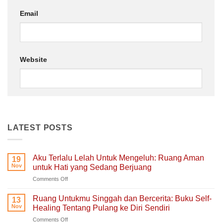
Email
Website
LATEST POSTS
Aku Terlalu Lelah Untuk Mengeluh: Ruang Aman
19
Nov
untuk Hati yang Sedang Berjuang
on
Comments Off
Aku
Terlalu
Ruang Untukmu Singgah dan Bercerita: Buku Self-
13
Lelah
Nov
Healing Tentang Pulang ke Diri Sendiri
Untuk
on
Comments Off
Mengeluh: