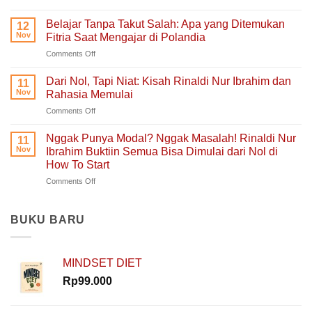
Ruang
Ruang
Untukmu
Aman
Belajar Tanpa Takut Salah: Apa yang Ditemukan
12
Singgah
untuk
Nov
Fitria Saat Mengajar di Polandia
dan
Hati
on
Comments Off
Bercerita:
yang
Belajar
Buku
Sedang
Tanpa
Self-
Dari Nol, Tapi Niat: Kisah Rinaldi Nur Ibrahim dan
Berjuang
11
Takut
Healing
Nov
Rahasia Memulai
Salah:
Tentang
on
Comments Off
Apa
Pulang
Dari
yang
ke
Nol,
Ditemukan
Nggak Punya Modal? Nggak Masalah! Rinaldi Nur
Diri
11
Tapi
Fitria
Nov
Ibrahim Buktiin Semua Bisa Dimulai dari Nol di
Sendiri
Niat:
Saat
How To Start
Kisah
Mengajar
on
Comments Off
Rinaldi
di
Nggak
Nur
Polandia
Punya
Ibrahim
Modal?
dan
BUKU BARU
Nggak
Rahasia
Masalah!
Memulai
Rinaldi
MINDSET DIET
Nur
Ibrahim
Rp
99.000
Buktiin
Semua
Bisa