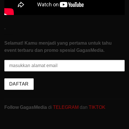
.
Selamat! Kamu menjadi yang pertama untuk tahu
event terbaru dan promo spesial GagasMedia.
Follow GagasMedia
di
TELEGRAM
dan
TIKTOK