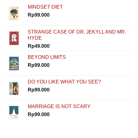
Rinaldi
MINDSET DIET
Nur
Ibrahim
Rp
99.000
Buktiin
Semua
Bisa
STRANGE CASE OF DR. JEKYLL AND MR.
Dimulai
HYDE
dari
Nol
Rp
49.000
di
How
BEYOND LIMITS
To
Rp
99.000
Start
DO YOU LIKE WHAT YOU SEE?
Rp
99.000
MARRIAGE IS NOT SCARY
Rp
99.000