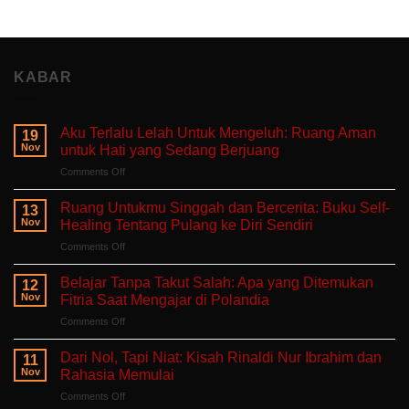
KABAR
Aku Terlalu Lelah Untuk Mengeluh: Ruang Aman
19
Nov
untuk Hati yang Sedang Berjuang
on
Comments Off
Aku
Terlalu
Ruang Untukmu Singgah dan Bercerita: Buku Self-
13
Lelah
Nov
Healing Tentang Pulang ke Diri Sendiri
Untuk
on
Comments Off
Mengeluh:
Ruang
Ruang
Untukmu
Aman
Belajar Tanpa Takut Salah: Apa yang Ditemukan
12
Singgah
untuk
Nov
Fitria Saat Mengajar di Polandia
dan
Hati
on
Comments Off
Bercerita:
yang
Belajar
Buku
Sedang
Tanpa
Self-
Dari Nol, Tapi Niat: Kisah Rinaldi Nur Ibrahim dan
Berjuang
11
Takut
Healing
Nov
Rahasia Memulai
Salah:
Tentang
on
Comments Off
Apa
Pulang