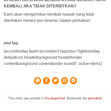
KEMBALI JIKA TIDAK DITERBITKAN?
Kami akan mengirimkan kembali naskah yang tidak
diterbitkan melalui pos beserta catatan perbaikan.
end faq
{accordionfaq faqid=accordion3 faqclass=”lightnessfaq
defaulticon headerbackground headerborder
contentbackground contentborder round5″ active=item1}
This entry was posted in
Uncategorized
. Bookmark the
permalink
.