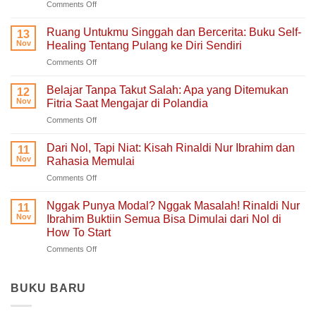
on
Comments Off
Aku
Terlalu
Ruang Untukmu Singgah dan Bercerita: Buku Self-
13
Lelah
Nov
Healing Tentang Pulang ke Diri Sendiri
Untuk
on
Comments Off
Mengeluh:
Ruang
Ruang
Untukmu
Aman
Belajar Tanpa Takut Salah: Apa yang Ditemukan
12
Singgah
untuk
Nov
Fitria Saat Mengajar di Polandia
dan
Hati
on
Comments Off
Bercerita:
yang
Belajar
Buku
Sedang
Tanpa
Self-
Dari Nol, Tapi Niat: Kisah Rinaldi Nur Ibrahim dan
Berjuang
11
Takut
Healing
Nov
Rahasia Memulai
Salah:
Tentang
on
Comments Off
Apa
Pulang
Dari
yang
ke
Nol,
Ditemukan
Nggak Punya Modal? Nggak Masalah! Rinaldi Nur
Diri
11
Tapi
Fitria
Nov
Ibrahim Buktiin Semua Bisa Dimulai dari Nol di
Sendiri
Niat:
Saat
How To Start
Kisah
Mengajar
on
Comments Off
Rinaldi
di
Nggak
Nur
Polandia
Punya
Ibrahim
Modal?
dan
BUKU BARU
Nggak
Rahasia
Masalah!
Memulai