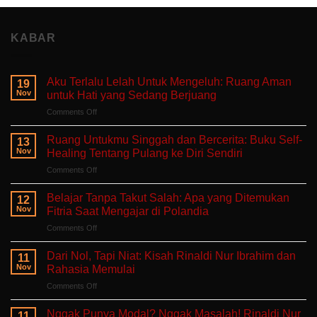
KABAR
Aku Terlalu Lelah Untuk Mengeluh: Ruang Aman
19
Nov
untuk Hati yang Sedang Berjuang
on
Comments Off
Aku
Terlalu
Ruang Untukmu Singgah dan Bercerita: Buku Self-
13
Lelah
Nov
Healing Tentang Pulang ke Diri Sendiri
Untuk
on
Comments Off
Mengeluh:
Ruang
Ruang
Untukmu
Aman
Belajar Tanpa Takut Salah: Apa yang Ditemukan
12
Singgah
untuk
Nov
Fitria Saat Mengajar di Polandia
dan
Hati
on
Comments Off
Bercerita:
yang
Belajar
Buku
Sedang
Tanpa
Self-
Dari Nol, Tapi Niat: Kisah Rinaldi Nur Ibrahim dan
Berjuang
11
Takut
Healing
Nov
Rahasia Memulai
Salah:
Tentang
on
Comments Off
Apa
Pulang
Dari
yang
ke
Nol,
Ditemukan
Nggak Punya Modal? Nggak Masalah! Rinaldi Nur
Diri
11