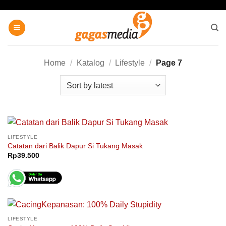
Skip
to
content
Home
/
Katalog
/
Lifestyle
/
Page 7
LIFESTYLE
Catatan dari Balik Dapur Si Tukang Masak
Rp
39.500
LIFESTYLE