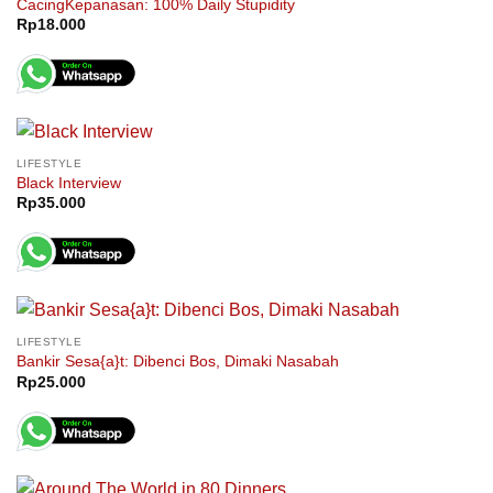
CacingKepanasan: 100% Daily Stupidity
Rp
18.000
LIFESTYLE
Black Interview
Rp
35.000
LIFESTYLE
Bankir Sesa{a}t: Dibenci Bos, Dimaki Nasabah
Rp
25.000