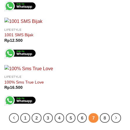
LIFESTYLE
1001 SMS Bijak
Rp
12.500
LIFESTYLE
100% Sms True Love
Rp
16.500
1
2
3
4
5
6
7
8