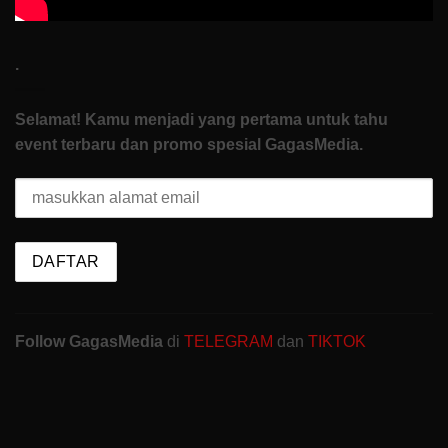
.
Selamat! Kamu menjadi yang pertama untuk tahu
event terbaru dan promo spesial GagasMedia.
Follow GagasMedia
di
TELEGRAM
dan
TIKTOK