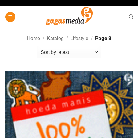
Skip
to
content
Home
/
Katalog
/
Lifestyle
/
Page 8