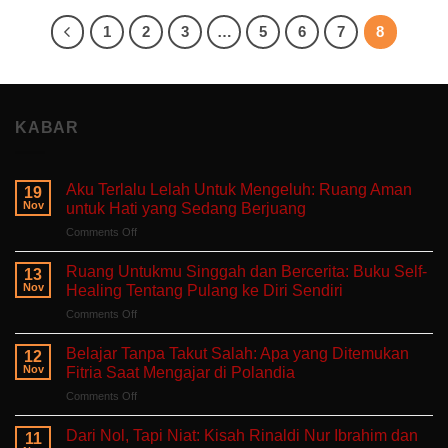
1
2
3
…
5
6
7
8
KABAR
Aku Terlalu Lelah Untuk Mengeluh: Ruang Aman
19
Nov
untuk Hati yang Sedang Berjuang
on
Comments Off
Aku
Terlalu
Ruang Untukmu Singgah dan Bercerita: Buku Self-
13
Lelah
Nov
Healing Tentang Pulang ke Diri Sendiri
Untuk
on
Comments Off
Mengeluh:
Ruang
Ruang
Untukmu
Aman
Belajar Tanpa Takut Salah: Apa yang Ditemukan
12
Singgah
untuk
Nov
Fitria Saat Mengajar di Polandia
dan
Hati
on
Comments Off
Bercerita:
yang
Belajar
Buku
Sedang
Tanpa
Self-
Dari Nol, Tapi Niat: Kisah Rinaldi Nur Ibrahim dan
Berjuang
11
Takut