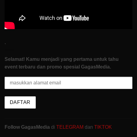
.
Selamat! Kamu menjadi yang pertama untuk tahu
event terbaru dan promo spesial GagasMedia.
Follow GagasMedia
di
TELEGRAM
dan
TIKTOK