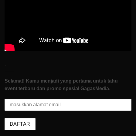
di
How
To
Start
.
Selamat! Kamu menjadi yang pertama untuk tahu
event terbaru dan promo spesial GagasMedia.