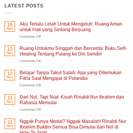
LATEST POSTS
Aku Terlalu Lelah Untuk Mengeluh: Ruang Aman
19
Nov
untuk Hati yang Sedang Berjuang
on
Comments Off
Aku
Terlalu
Ruang Untukmu Singgah dan Bercerita: Buku Self-
13
Lelah
Nov
Healing Tentang Pulang ke Diri Sendiri
Untuk
on
Comments Off
Mengeluh:
Ruang
Ruang
Untukmu
Aman
Belajar Tanpa Takut Salah: Apa yang Ditemukan
12
Singgah
untuk
Nov
Fitria Saat Mengajar di Polandia
dan
Hati
on
Comments Off
Bercerita:
yang
Belajar
Buku
Sedang
Tanpa
Self-
Dari Nol, Tapi Niat: Kisah Rinaldi Nur Ibrahim dan
Berjuang
11
Takut
Healing
Nov
Rahasia Memulai
Salah:
Tentang
on
Comments Off
Apa
Pulang
Dari
yang
ke
Nol,
Ditemukan
Nggak Punya Modal? Nggak Masalah! Rinaldi Nur
Diri
11
Tapi
Fitria
Nov
Ibrahim Buktiin Semua Bisa Dimulai dari Nol di
Sendiri
Niat:
Saat
How To Start