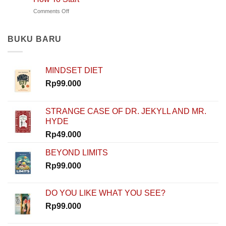
Kisah
Mengajar
on
Comments Off
Rinaldi
di
Nggak
Nur
Polandia
Punya
Ibrahim
Modal?
dan
BUKU BARU
Nggak
Rahasia
Masalah!
Memulai
Rinaldi
MINDSET DIET
Nur
Ibrahim
Rp
99.000
Buktiin
Semua
Bisa
STRANGE CASE OF DR. JEKYLL AND MR.
Dimulai
HYDE
dari
Nol
Rp
49.000
di
How
BEYOND LIMITS
To
Rp
99.000
Start
DO YOU LIKE WHAT YOU SEE?
Rp
99.000