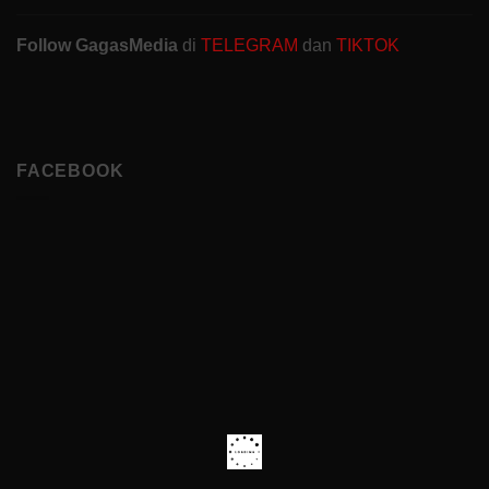
Follow GagasMedia
di
TELEGRAM
dan
TIKTOK
FACEBOOK