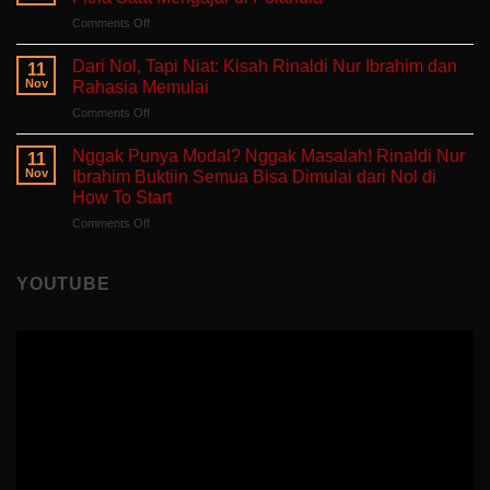
dan
Hati
on
Comments Off
Bercerita:
yang
Belajar
Buku
Sedang
Tanpa
Self-
Dari Nol, Tapi Niat: Kisah Rinaldi Nur Ibrahim dan
Berjuang
11
Takut
Healing
Nov
Rahasia Memulai
Salah:
Tentang
on
Comments Off
Apa
Pulang
Dari
yang
ke
Nol,
Ditemukan
Nggak Punya Modal? Nggak Masalah! Rinaldi Nur
Diri
11
Tapi
Fitria
Nov
Ibrahim Buktiin Semua Bisa Dimulai dari Nol di
Sendiri
Niat:
Saat
How To Start
Kisah
Mengajar
on
Comments Off
Rinaldi
di
Nggak
Nur
Polandia
Punya
Ibrahim
Modal?
dan
YOUTUBE
Nggak
Rahasia
Masalah!
Memulai
Rinaldi
Nur
Ibrahim
Buktiin
Semua
Bisa
Dimulai
dari
Nol