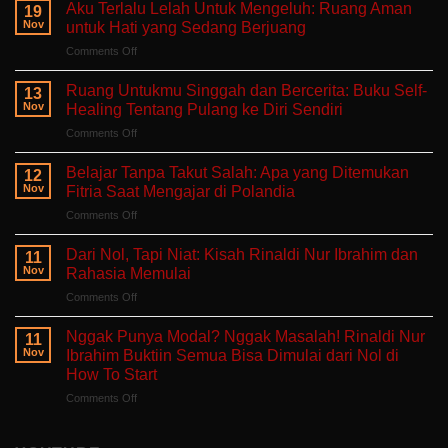
Aku Terlalu Lelah Untuk Mengeluh: Ruang Aman
19
Nov
untuk Hati yang Sedang Berjuang
on
Comments Off
Aku
Terlalu
Ruang Untukmu Singgah dan Bercerita: Buku Self-
13
Lelah
Nov
Healing Tentang Pulang ke Diri Sendiri
Untuk
on
Comments Off
Mengeluh:
Ruang
Ruang
Untukmu
Aman
Belajar Tanpa Takut Salah: Apa yang Ditemukan
12
Singgah
untuk
Nov
Fitria Saat Mengajar di Polandia
dan
Hati
on
Comments Off
Bercerita:
yang
Belajar
Buku
Sedang
Tanpa
Self-
Dari Nol, Tapi Niat: Kisah Rinaldi Nur Ibrahim dan
Berjuang
11
Takut
Healing
Nov
Rahasia Memulai
Salah:
Tentang
on
Comments Off
Apa
Pulang
Dari
yang
ke
Nol,
Ditemukan
Nggak Punya Modal? Nggak Masalah! Rinaldi Nur
Diri
11
Tapi
Fitria
Nov
Ibrahim Buktiin Semua Bisa Dimulai dari Nol di
Sendiri
Niat:
Saat
How To Start
Kisah
Mengajar
on
Comments Off
Rinaldi
di
Nggak
Nur
Polandia
Punya
Ibrahim
Modal?