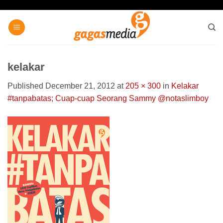
Skip
to
content
kelakar
Published
December 21, 2012
at
205 × 300
in
Kelakar
#tanpabatas; Cuap-cuap Seorang Sammy @notaslimboy