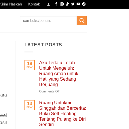
Kirim Naskah
Kontak
Search
for:
LATEST POSTS
Aku Terlalu Lelah
19
Nov
Untuk Mengeluh:
Ruang Aman untuk
Hati yang Sedang
Berjuang
on
Comments Off
cara
Aku
Terlalu
Ruang Untukmu
13
Lelah
Nov
Singgah dan Bercerita:
Untuk
Buku Self-Healing
ovel
Mengeluh:
Tentang Pulang ke Diri
Ruang
asil
Sendiri
Aman