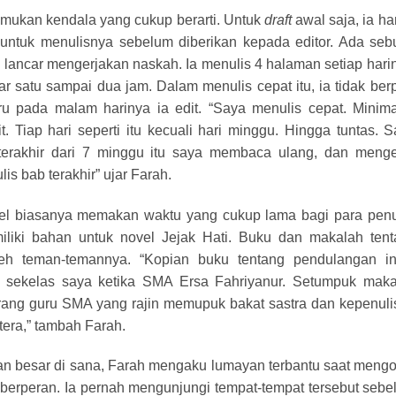
mukan kendala yang cukup berarti. Untuk
draft
awal saja, ia h
untuk menulisnya sebelum diberikan kepada editor. Ada seb
lancar mengerjakan naskah. Ia menulis 4 halaman setiap hari
ar satu sampai dua jam. Dalam menulis cepat itu, ia tidak berp
u pada malam harinya ia edit. “Saya menulis cepat. Minima
Tiap hari seperti itu kecuali hari minggu. Hingga tuntas. 
terakhir dari 7 minggu itu saya membaca ulang, dan menged
is bab terakhir” ujar Farah.
l biasanya memakan waktu yang cukup lama bagi para penul
iki bahan untuk novel Jejak Hati. Buku dan makalah tent
leh teman-temannya. “Kopian buku tentang pendulangan in
 sekelas saya ketika SMA Ersa Fahriyanur. Setumpuk maka
rang guru SMA yang rajin memupuk bakat sastra dan kepenul
tera,” tambah Farah.
an besar di sana, Farah mengaku lumayan terbantu saat meng
k berperan. Ia pernah mengunjungi tempat-tempat tersebut seb