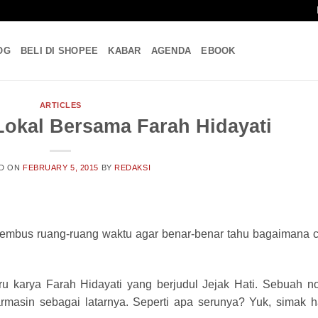
OG
BELI DI SHOPEE
KABAR
AGENDA
EBOOK
ARTICLES
Lokal Bersama Farah Hidayati
D ON
FEBRUARY 5, 2015
BY
REDAKSI
menembus ruang-ruang waktu agar benar-benar tahu bagaimana 
aru karya Farah Hidayati yang berjudul Jejak Hati. Sebuah n
armasin sebagai latarnya. Seperti apa serunya? Yuk, simak h