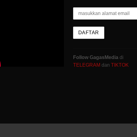
Follow GagasMedia
di
TELEGRAM
dan
TIKTOK