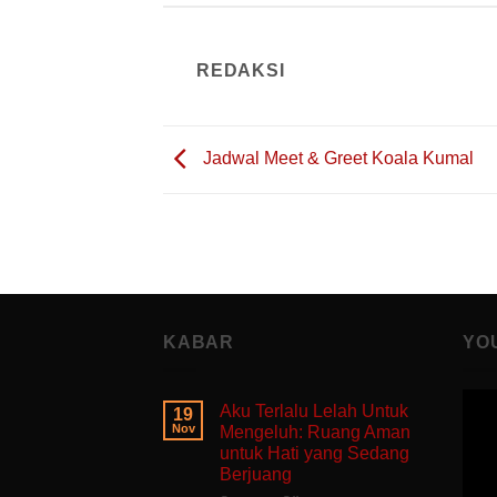
REDAKSI
Jadwal Meet & Greet Koala Kumal
KABAR
YO
Aku Terlalu Lelah Untuk
19
Nov
Mengeluh: Ruang Aman
untuk Hati yang Sedang
Berjuang