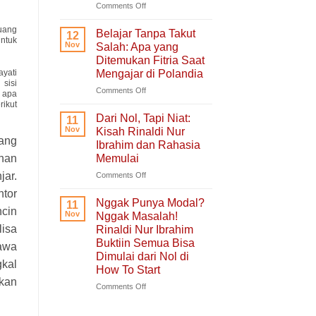
untuk
on
Comments Off
Hati
Ruang
yang
Untukmu
uang
Belajar Tanpa Takut
12
Sedang
ntuk
Singgah
Nov
Salah: Apa yang
Berjuang
dan
Ditemukan Fitria Saat
Bercerita:
Mengajar di Polandia
ayati
Buku
sisi
Self-
on
Comments Off
 apa
Healing
Belajar
ikut
Tentang
Tanpa
Dari Nol, Tapi Niat:
11
Pulang
Takut
Nov
Kisah Rinaldi Nur
ke
Salah:
ang
Ibrahim dan Rahasia
Diri
Apa
Memulai
nan
Sendiri
yang
Ditemukan
on
jar.
Comments Off
Fitria
Dari
tor
Saat
Nol,
Nggak Punya Modal?
11
Mengajar
cin
Tapi
Nov
Nggak Masalah!
di
Niat:
isa
Rinaldi Nur Ibrahim
Polandia
Kisah
Buktiin Semua Bisa
bawa
Rinaldi
Dimulai dari Nol di
Nur
kal
How To Start
Ibrahim
kan
dan
on
Comments Off
Rahasia
Nggak
Memulai
Punya