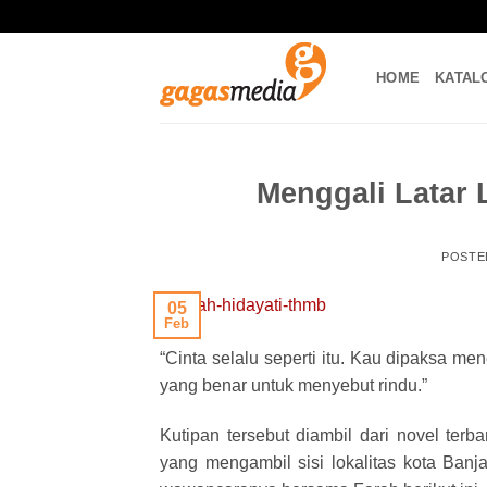
Skip
to
content
HOME
KATAL
Menggali Latar 
POSTE
05
Feb
“Cinta selalu seperti itu. Kau dipaksa 
yang benar untuk menyebut rindu.”
Kutipan tersebut diambil dari novel terb
yang mengambil sisi lokalitas kota Banj