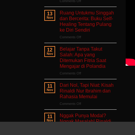
on
Comments Off
Aku
Terlalu
Ruang Untukmu Singgah
13
Lelah
Nov
dan Bercerita: Buku Self-
Untuk
Healing Tentang Pulang
Mengeluh:
ke Diri Sendiri
Ruang
Aman
on
Comments Off
untuk
Ruang
Hati
Untukmu
Belajar Tanpa Takut
12
yang
Singgah
Nov
Salah: Apa yang
Sedang
dan
Ditemukan Fitria Saat
Berjuang
Bercerita:
Mengajar di Polandia
Buku
Self-
on
Comments Off
Healing
Belajar
Tentang
Tanpa
Dari Nol, Tapi Niat: Kisah
11
Pulang
Takut
Nov
Rinaldi Nur Ibrahim dan
ke
Salah:
Rahasia Memulai
Diri
Apa
Sendiri
on
Comments Off
yang
Dari
Ditemukan
Nol,
Fitria
Nggak Punya Modal?
11
Tapi
Saat
Nov
Nggak Masalah! Rinaldi
Niat:
Mengajar
Nur Ibrahim Buktiin
Kisah
di
Semua Bisa Dimulai dari
Rinaldi
Polandia