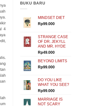
Modal?
BUKU BARU
anya
Nggak
Masalah!
uah
Rinaldi
nya.
MINDSET DIET
Nur
Ibrahim
ikir
Rp
99.000
Buktiin
l 4
Semua
Bisa
Saya
STRANGE CASE
Dimulai
it,
OF DR. JEKYLL
dari
AND MR. HYDE
Nol
di
Rp
49.000
How
is.
To
BEYOND LIMITS
Start
ang
Rp
99.000
tan
lah
DO YOU LIKE
isan
WHAT YOU SEE?
Rp
99.000
olah
MARRIAGE IS
elum
NOT SCARY