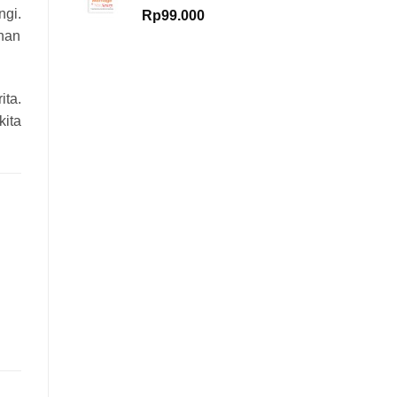
ngi.
Rp
99.000
han
ita.
kita