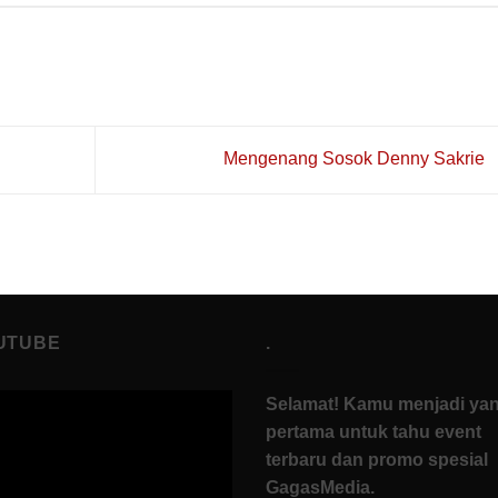
Mengenang Sosok Denny Sakrie
UTUBE
.
Selamat! Kamu menjadi ya
pertama untuk tahu event
terbaru dan promo spesial
GagasMedia.