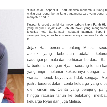
“Cinta selalu seperti itu. Kau dipaksa menembus ruang-r
waktu agar benar-benar tahu bagaimana cara yang benar u
menyebut rindu.”
Kutipan tersebut diambil dari novel terbaru karya Farah Hid
yang berjudul
Jejak Hati.
Sebuah novel yang mengambil 
lokalitas kota Banjarmasin sebagai latarnya. Seperti
serunya? Yuk, simak hasil wawancaranya bersama Farah ber
ini.
Jejak Hati bercerita tentang Melisa, seor
arsitek yang kebetulan adalah keturu
saudagar permata dan perhiasan berdarah Ban
Ia berteman dengan Ryan, seorang teman kan
yang ingin melamar kekasihnya dengan cin
warisan nenek buyutnya. Tidak sengaja, Mel
justru terseret dalam cerita keluarga yang di
oleh cincin ini. Cerita yang berujung pang
hingga ratusan tahun ke belakang, melibat
keluarga Ryan dan juga Melisa.