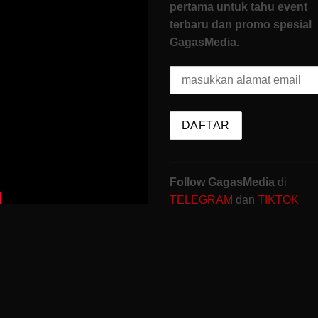
pertama untuk tahu event
terbaru dan promo spesial
GagasMedia.
Follow GagasMedia
di
TELEGRAM
dan
TIKTOK