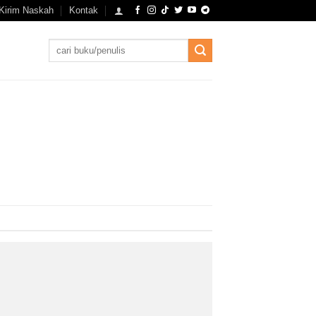
Kirim Naskah
Kontak
Search
for: