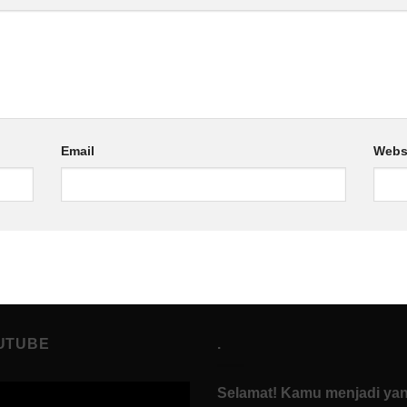
Email
Webs
UTUBE
.
Selamat! Kamu menjadi ya