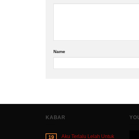
Name
KABAR
YO
Aku Terlalu Lelah Untuk
19