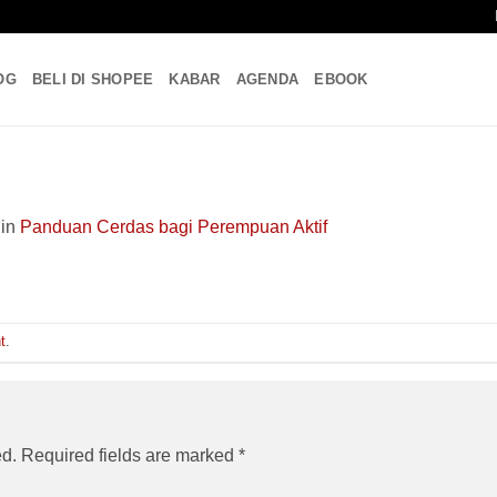
OG
BELI DI SHOPEE
KABAR
AGENDA
EBOOK
in
Panduan Cerdas bagi Perempuan Aktif
t
.
ed.
Required fields are marked
*