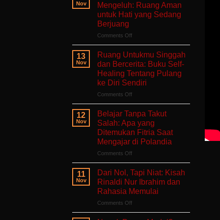
Nov
Mengeluh: Ruang Aman
untuk Hati yang Sedang
Berjuang
on
Comments Off
Aku
Terlalu
Ruang Untukmu Singgah
13
Lelah
Nov
dan Bercerita: Buku Self-
Untuk
Healing Tentang Pulang
Mengeluh:
ke Diri Sendiri
Ruang
Aman
on
Comments Off
untuk
Ruang
Hati
Untukmu
Belajar Tanpa Takut
12
yang
Singgah
Nov
Salah: Apa yang
Sedang
dan
Ditemukan Fitria Saat
Berjuang
Bercerita:
Mengajar di Polandia
Buku
Self-
on
Comments Off
Healing
Belajar
Tentang
Tanpa
Dari Nol, Tapi Niat: Kisah
11
Pulang
Takut
Nov
Rinaldi Nur Ibrahim dan
ke
Salah:
Rahasia Memulai
Diri
Apa
Sendiri
on
Comments Off
yang
Dari
Ditemukan
Nol,
Fitria