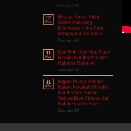
Aman
on
Comments Off
untuk
Ruang
Hati
Untukmu
Belajar Tanpa Takut
12
yang
Singgah
Nov
Salah: Apa yang
Sedang
dan
Ditemukan Fitria Saat
Berjuang
Bercerita:
Mengajar di Polandia
Buku
Self-
on
Comments Off
Healing
Belajar
Tentang
Tanpa
Dari Nol, Tapi Niat: Kisah
11
Pulang
Takut
Nov
Rinaldi Nur Ibrahim dan
ke
Salah:
Rahasia Memulai
Diri
Apa
Sendiri
on
Comments Off
yang
Dari
Ditemukan
Nol,
Fitria
Nggak Punya Modal?
11
Tapi
Saat
Nov
Nggak Masalah! Rinaldi
Niat:
Mengajar
Nur Ibrahim Buktiin
Kisah
di
Semua Bisa Dimulai dari
Rinaldi
Polandia
Nol di How To Start
Nur
Ibrahim
on
Comments Off
dan
Nggak
Rahasia
Punya
Memulai
Modal?
Nggak