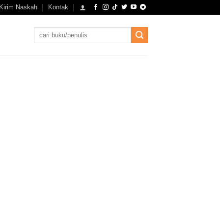
Kirim Naskah
Kontak
Search
for: