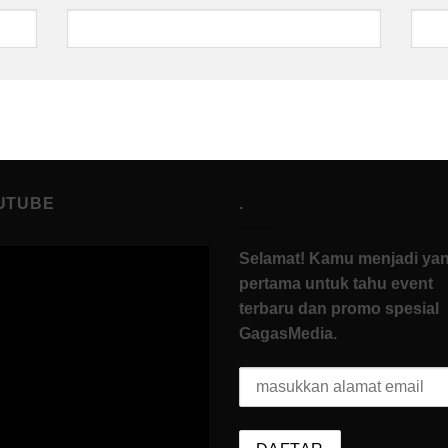
UTUBE
.
Selamat! Kamu menjadi ya
pertama untuk tahu event
terbaru dan promo spesial
GagasMedia.