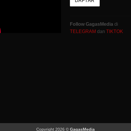
Follow GagasMedia
di
TELEGRAM
dan
TIKTOK
Copyright 2026 ©
GagasMedia