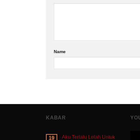
Name
KABAR
YO
Aku Terlalu Lelah Untuk
19