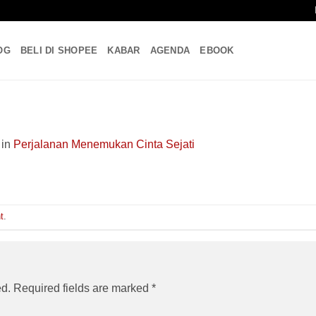
OG
BELI DI SHOPEE
KABAR
AGENDA
EBOOK
in
Perjalanan Menemukan Cinta Sejati
t
.
ed.
Required fields are marked
*