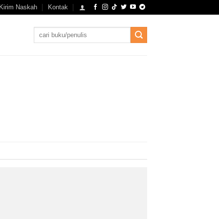
Kirim Naskah
Kontak
Search
for: