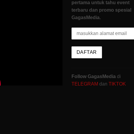
pertama untuk tahu event
terbaru dan promo spesial
GagasMedia.
Follow GagasMedia
di
TELEGRAM
dan
TIKTOK