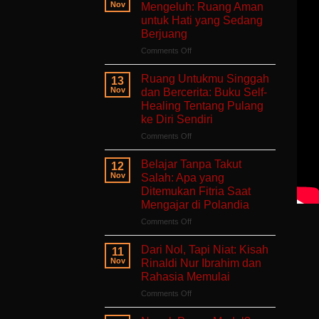
Nov
Mengeluh: Ruang Aman
untuk Hati yang Sedang
Berjuang
on
Comments Off
Aku
Terlalu
Ruang Untukmu Singgah
13
Lelah
Nov
dan Bercerita: Buku Self-
Untuk
Healing Tentang Pulang
Mengeluh:
ke Diri Sendiri
Ruang
Aman
on
Comments Off
untuk
Ruang
Hati
Untukmu
Belajar Tanpa Takut
12
yang
Singgah
Nov
Salah: Apa yang
Sedang
dan
Ditemukan Fitria Saat
Berjuang
Bercerita:
Mengajar di Polandia
Buku
Self-
on
Comments Off
Healing
Belajar
Tentang
Tanpa
Dari Nol, Tapi Niat: Kisah
11
Pulang
Takut
Nov
Rinaldi Nur Ibrahim dan
ke
Salah:
Rahasia Memulai
Diri
Apa
Sendiri
on
Comments Off
yang
Dari
Ditemukan
Nol,
Fitria