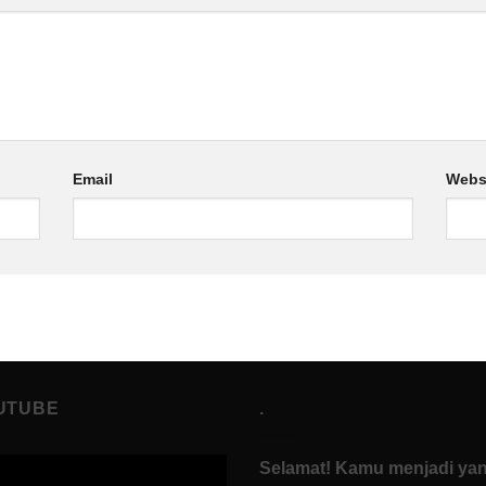
Email
Webs
UTUBE
.
Selamat! Kamu menjadi ya