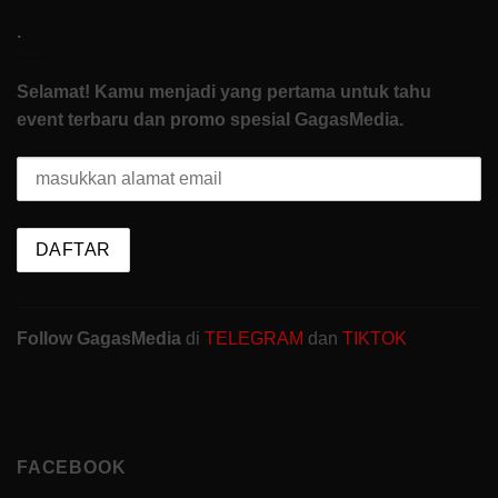
.
Selamat! Kamu menjadi yang pertama untuk tahu
event terbaru dan promo spesial GagasMedia.
Follow GagasMedia
di
TELEGRAM
dan
TIKTOK
FACEBOOK