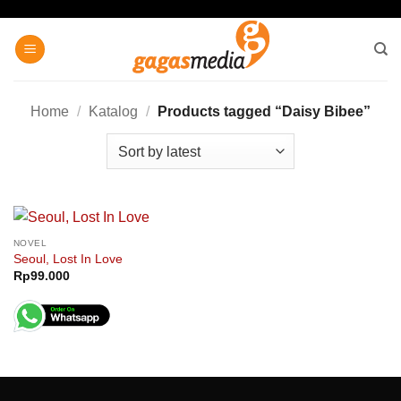
Skip
to
content
Home
/
Katalog
/
Products tagged “Daisy Bibee”
NOVEL
Seoul, Lost In Love
Rp
99.000