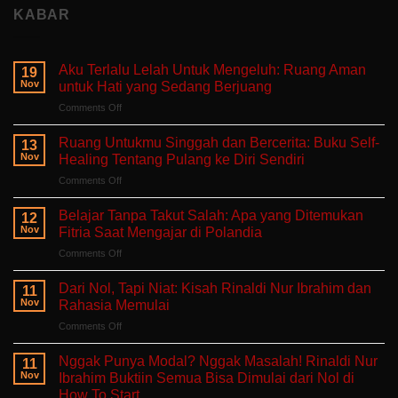
KABAR
Aku Terlalu Lelah Untuk Mengeluh: Ruang Aman
19
Nov
untuk Hati yang Sedang Berjuang
on
Comments Off
Aku
Terlalu
Ruang Untukmu Singgah dan Bercerita: Buku Self-
13
Lelah
Nov
Healing Tentang Pulang ke Diri Sendiri
Untuk
on
Comments Off
Mengeluh:
Ruang
Ruang
Untukmu
Aman
Belajar Tanpa Takut Salah: Apa yang Ditemukan
12
Singgah
untuk
Nov
Fitria Saat Mengajar di Polandia
dan
Hati
on
Comments Off
Bercerita:
yang
Belajar
Buku
Sedang
Tanpa
Self-
Dari Nol, Tapi Niat: Kisah Rinaldi Nur Ibrahim dan
Berjuang
11
Takut
Healing
Nov
Rahasia Memulai
Salah:
Tentang
on
Comments Off
Apa
Pulang
Dari
yang
ke
Nol,
Ditemukan
Nggak Punya Modal? Nggak Masalah! Rinaldi Nur
Diri
11
Tapi
Fitria
Nov
Ibrahim Buktiin Semua Bisa Dimulai dari Nol di
Sendiri
Niat:
Saat
How To Start