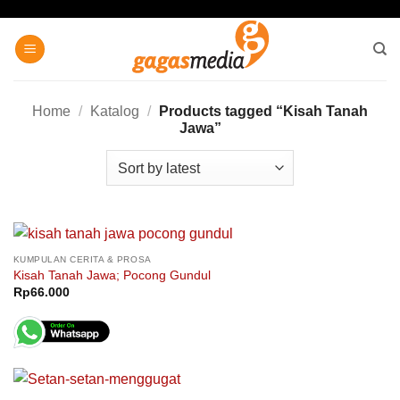
Skip
to
content
Home
/
Katalog
/
Products tagged “Kisah Tanah
Jawa”
KUMPULAN CERITA & PROSA
Kisah Tanah Jawa; Pocong Gundul
Rp
66.000