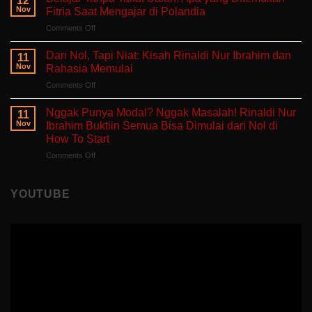
12
Singgah
untuk
Nov
Fitria Saat Mengajar di Polandia
dan
Hati
on
Comments Off
Bercerita:
yang
Belajar
Buku
Sedang
Tanpa
Self-
Dari Nol, Tapi Niat: Kisah Rinaldi Nur Ibrahim dan
Berjuang
11
Takut
Healing
Nov
Rahasia Memulai
Salah:
Tentang
on
Comments Off
Apa
Pulang
Dari
yang
ke
Nol,
Ditemukan
Nggak Punya Modal? Nggak Masalah! Rinaldi Nur
Diri
11
Tapi
Fitria
Nov
Ibrahim Buktiin Semua Bisa Dimulai dari Nol di
Sendiri
Niat:
Saat
How To Start
Kisah
Mengajar
on
Comments Off
Rinaldi
di
Nggak
Nur
Polandia
Punya
Ibrahim
Modal?
dan
YOUTUBE
Nggak
Rahasia
Masalah!
Memulai
Rinaldi
Nur
Ibrahim
Buktiin
Semua
Bisa
Dimulai
dari