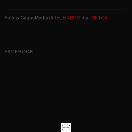
Follow GagasMedia
di
TELEGRAM
dan
TIKTOK
FACEBOOK