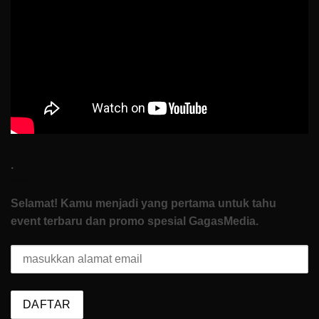
Nol
di
How
To
Start
.
Selamat! Kamu menjadi yang pertama untuk tahu
event terbaru dan promo spesial GagasMedia.