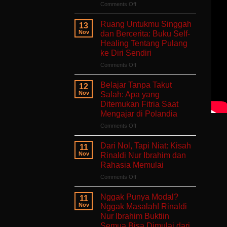
on
Comments Off
Aku
Terlalu
Ruang Untukmu Singgah
13
Lelah
Nov
dan Bercerita: Buku Self-
Untuk
Healing Tentang Pulang
Mengeluh:
ke Diri Sendiri
Ruang
Aman
on
Comments Off
untuk
Ruang
Hati
Untukmu
Belajar Tanpa Takut
12
yang
Singgah
Nov
Salah: Apa yang
Sedang
dan
Ditemukan Fitria Saat
Berjuang
Bercerita:
Mengajar di Polandia
Buku
Self-
on
Comments Off
Healing
Belajar
Tentang
Tanpa
Dari Nol, Tapi Niat: Kisah
11
Pulang
Takut
Nov
Rinaldi Nur Ibrahim dan
ke
Salah:
Rahasia Memulai
Diri
Apa
Sendiri
on
Comments Off
yang
Dari
Ditemukan
Nol,
Fitria
Nggak Punya Modal?
11
Tapi
Saat
Nov
Nggak Masalah! Rinaldi
Niat:
Mengajar
Nur Ibrahim Buktiin
Kisah
di
Semua Bisa Dimulai dari