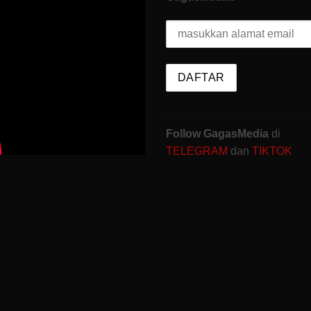
Follow GagasMedia
di
TELEGRAM
dan
TIKTOK