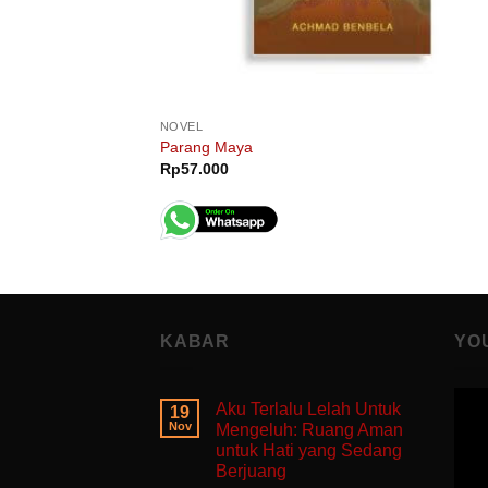
NOVEL
Parang Maya
Rp
57.000
KABAR
YO
Aku Terlalu Lelah Untuk
19
Nov
Mengeluh: Ruang Aman
untuk Hati yang Sedang
Berjuang