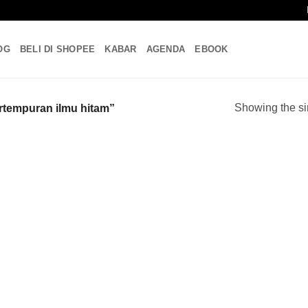
OG
BELI DI SHOPEE
KABAR
AGENDA
EBOOK
Showing the si
rtempuran ilmu hitam”