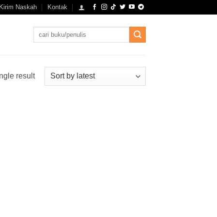
Kirim Naskah
Kontak
Search
for:
ngle result