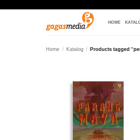
Skip
to
content
HOME
KATAL
Home
/
Katalog
/
Products tagged “pe