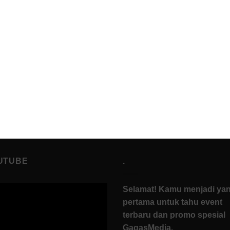
UTUBE
.
Selamat! Kamu menjadi ya
pertama untuk tahu event
terbaru dan promo spesial
GagasMedia.