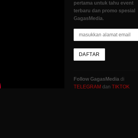
pertama untuk tahu event
terbaru dan promo spesial
GagasMedia.
Follow GagasMedia
di
TELEGRAM
dan
TIKTOK