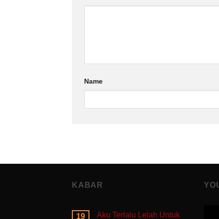
Name
KABAR
YO
Aku Terlalu Lelah Untuk
19