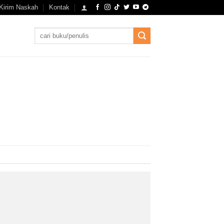
Kirim Naskah
Kontak
Search
for: