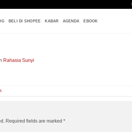
OG
BELI DI SHOPEE
KABAR
AGENDA
EBOOK
in
Rahasia Sunyi
t
.
ed.
Required fields are marked
*