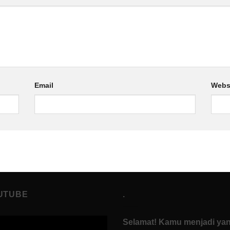
Email
Webs
UTUBE
.
Selamat! Kamu menjadi ya