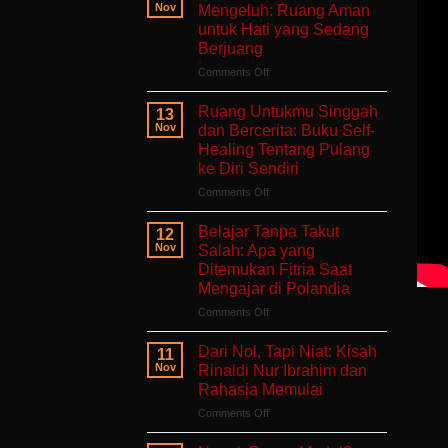
Nov
Mengeluh: Ruang Aman
untuk Hati yang Sedang
Berjuang
on
Comments Off
Aku
Terlalu
Ruang Untukmu Singgah
13
Lelah
Nov
dan Bercerita: Buku Self-
Untuk
Healing Tentang Pulang
Mengeluh:
ke Diri Sendiri
Ruang
Aman
on
Comments Off
untuk
Ruang
Hati
Untukmu
Belajar Tanpa Takut
12
yang
Singgah
Nov
Salah: Apa yang
Sedang
dan
Ditemukan Fitria Saat
Berjuang
Bercerita:
Mengajar di Polandia
Buku
Self-
on
Comments Off
Healing
Belajar
Tentang
Tanpa
Dari Nol, Tapi Niat: Kisah
11
Pulang
Takut
Nov
Rinaldi Nur Ibrahim dan
ke
Salah:
Rahasia Memulai
Diri
Apa
Sendiri
on
Comments Off
yang
Dari
Ditemukan
Nol,
Fitria