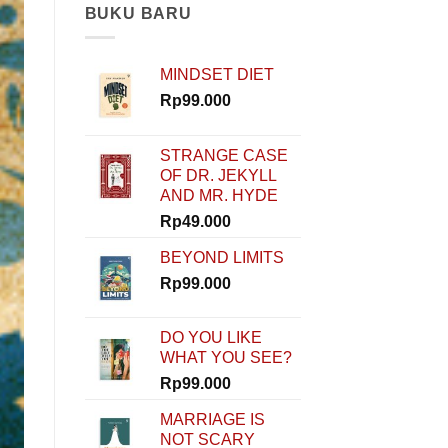
Modal?
BUKU BARU
Nggak
Masalah!
Rinaldi
MINDSET DIET
Nur
Ibrahim
Rp
99.000
Buktiin
Semua
Bisa
STRANGE CASE
Dimulai
OF DR. JEKYLL
dari
AND MR. HYDE
Nol
di
Rp
49.000
How
To
BEYOND LIMITS
Start
Rp
99.000
DO YOU LIKE
WHAT YOU SEE?
Rp
99.000
MARRIAGE IS
NOT SCARY