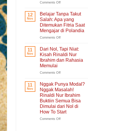
untuk
on
Comments Off
Hati
Ruang
yang
Untukmu
Belajar Tanpa Takut
12
Sedang
Singgah
Nov
Salah: Apa yang
Berjuang
dan
Ditemukan Fitria Saat
Bercerita:
Mengajar di Polandia
Buku
Self-
on
Comments Off
Healing
Belajar
Tentang
Tanpa
Dari Nol, Tapi Niat:
11
Pulang
Takut
Nov
Kisah Rinaldi Nur
ke
Salah:
Ibrahim dan Rahasia
Diri
Apa
Memulai
Sendiri
yang
Ditemukan
on
Comments Off
Fitria
Dari
Saat
Nol,
Nggak Punya Modal?
11
Mengajar
Tapi
Nov
Nggak Masalah!
di
Niat:
Rinaldi Nur Ibrahim
Polandia
Kisah
Buktiin Semua Bisa
Rinaldi
Dimulai dari Nol di
Nur
How To Start
Ibrahim
dan
on
Comments Off
Rahasia
Nggak
Memulai
Punya