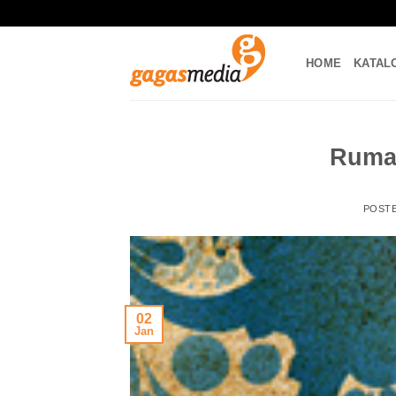
Skip
to
content
HOME
KATAL
Ruma
POST
02
Jan