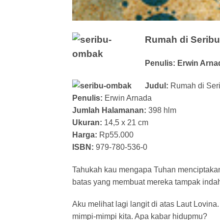
Rumah di Serib
Penulis: Erwin Arna
Judul:
Rumah di Ser
Penulis:
Erwin Arnada
Jumlah Halamanan:
398 hlm
Ukuran:
14,5 x 21 cm
Harga:
Rp55.000
ISBN:
979-780-536-0
Tahukah kau mengapa Tuhan menciptakan l
batas yang membuat mereka tampak inda
Aku melihat lagi langit di atas Laut Lov
mimpi-mimpi kita. Apa kabar hidupmu?