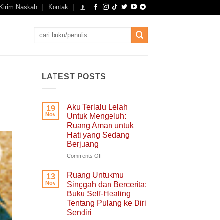
Kirim Naskah
Kontak
Search
for:
LATEST POSTS
Aku Terlalu Lelah
19
Nov
Untuk Mengeluh:
Ruang Aman untuk
Hati yang Sedang
Berjuang
on
Comments Off
Aku
Terlalu
Ruang Untukmu
13
Lelah
Nov
Singgah dan Bercerita:
Untuk
Buku Self-Healing
Mengeluh:
Tentang Pulang ke Diri
Ruang
Sendiri
Aman