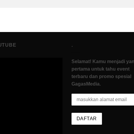
UTUBE
.
Selamat! Kamu menjadi ya
pertama untuk tahu event
terbaru dan promo spesial
GagasMedia.