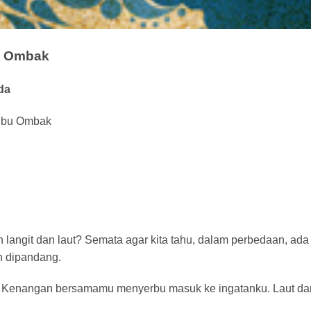
u Ombak
da
ibu Ombak
angit dan laut? Semata agar kita tahu, dalam perbedaan, ada
h dipandang.
ina. Kenangan bersamamu menyerbu masuk ke ingatanku. Laut da