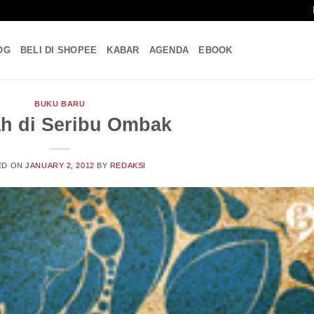
OG
BELI DI SHOPEE
KABAR
AGENDA
EBOOK
BUKU BARU
h di Seribu Ombak
ED ON
JANUARY 2, 2012
BY
REDAKSI