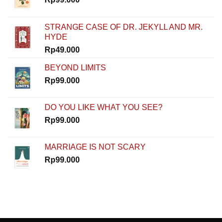
Buktiin
Semua
Bisa
STRANGE CASE OF DR. JEKYLL AND MR.
Dimulai
HYDE
dari
Nol
Rp
49.000
di
How
BEYOND LIMITS
To
Rp
99.000
Start
DO YOU LIKE WHAT YOU SEE?
Rp
99.000
MARRIAGE IS NOT SCARY
Rp
99.000