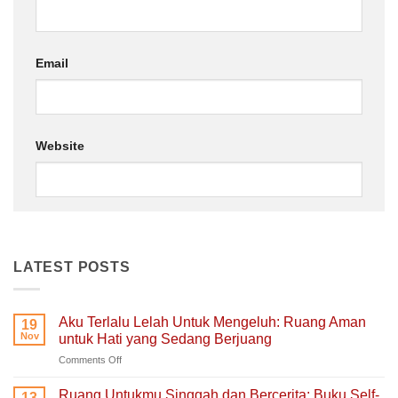
Email
Website
LATEST POSTS
Aku Terlalu Lelah Untuk Mengeluh: Ruang Aman
19
Nov
untuk Hati yang Sedang Berjuang
on
Comments Off
Aku
Terlalu
Ruang Untukmu Singgah dan Bercerita: Buku Self-
13