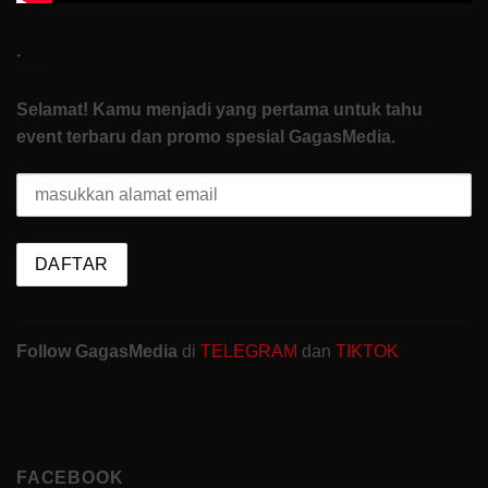
.
Selamat! Kamu menjadi yang pertama untuk tahu
event terbaru dan promo spesial GagasMedia.
Follow GagasMedia
di
TELEGRAM
dan
TIKTOK
FACEBOOK