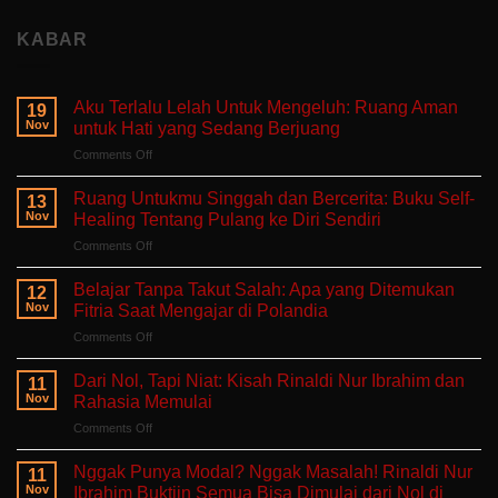
KABAR
Aku Terlalu Lelah Untuk Mengeluh: Ruang Aman
19
Nov
untuk Hati yang Sedang Berjuang
on
Comments Off
Aku
Terlalu
Ruang Untukmu Singgah dan Bercerita: Buku Self-
13
Lelah
Nov
Healing Tentang Pulang ke Diri Sendiri
Untuk
on
Comments Off
Mengeluh:
Ruang
Ruang
Untukmu
Aman
Belajar Tanpa Takut Salah: Apa yang Ditemukan
12
Singgah
untuk
Nov
Fitria Saat Mengajar di Polandia
dan
Hati
on
Comments Off
Bercerita:
yang
Belajar
Buku
Sedang
Tanpa
Self-
Dari Nol, Tapi Niat: Kisah Rinaldi Nur Ibrahim dan
Berjuang
11
Takut
Healing
Nov
Rahasia Memulai
Salah:
Tentang
on
Comments Off
Apa
Pulang
Dari
yang
ke
Nol,
Ditemukan
Nggak Punya Modal? Nggak Masalah! Rinaldi Nur
Diri
11
Tapi
Fitria
Nov
Ibrahim Buktiin Semua Bisa Dimulai dari Nol di
Sendiri