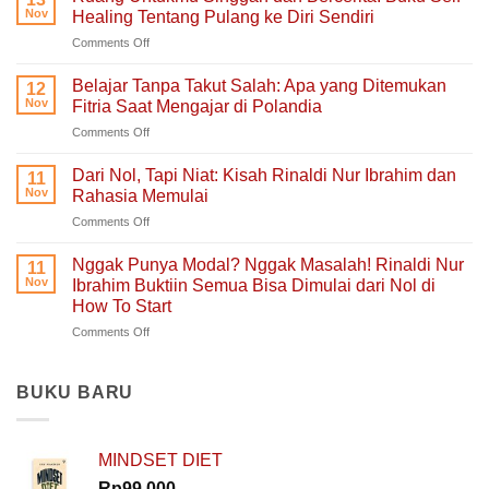
Lelah
Nov
Healing Tentang Pulang ke Diri Sendiri
Untuk
on
Comments Off
Mengeluh:
Ruang
Ruang
Untukmu
Aman
Belajar Tanpa Takut Salah: Apa yang Ditemukan
12
Singgah
untuk
Nov
Fitria Saat Mengajar di Polandia
dan
Hati
on
Comments Off
Bercerita:
yang
Belajar
Buku
Sedang
Tanpa
Self-
Dari Nol, Tapi Niat: Kisah Rinaldi Nur Ibrahim dan
Berjuang
11
Takut
Healing
Nov
Rahasia Memulai
Salah:
Tentang
on
Comments Off
Apa
Pulang
Dari
yang
ke
Nol,
Ditemukan
Nggak Punya Modal? Nggak Masalah! Rinaldi Nur
Diri
11
Tapi
Fitria
Nov
Ibrahim Buktiin Semua Bisa Dimulai dari Nol di
Sendiri
Niat:
Saat
How To Start
Kisah
Mengajar
on
Comments Off
Rinaldi
di
Nggak
Nur
Polandia
Punya
Ibrahim
Modal?
dan
BUKU BARU
Nggak
Rahasia
Masalah!
Memulai
Rinaldi
MINDSET DIET
Nur
Ibrahim
Rp
99.000