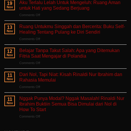
Aku Terlalu Lelah Untuk Mengeluh: Ruang Aman
19
Nov
untuk Hati yang Sedang Berjuang
on
Comments Off
Aku
Terlalu
Ruang Untukmu Singgah dan Bercerita: Buku Self-
13
Lelah
Nov
Healing Tentang Pulang ke Diri Sendiri
Untuk
on
Comments Off
Mengeluh:
Ruang
Ruang
Untukmu
Aman
Belajar Tanpa Takut Salah: Apa yang Ditemukan
12
Singgah
untuk
Nov
Fitria Saat Mengajar di Polandia
dan
Hati
on
Comments Off
Bercerita:
yang
Belajar
Buku
Sedang
Tanpa
Self-
Dari Nol, Tapi Niat: Kisah Rinaldi Nur Ibrahim dan
Berjuang
11
Takut
Healing
Nov
Rahasia Memulai
Salah:
Tentang
on
Comments Off
Apa
Pulang
Dari
yang
ke
Nol,
Ditemukan
Nggak Punya Modal? Nggak Masalah! Rinaldi Nur
Diri
11
Tapi
Fitria
Nov
Ibrahim Buktiin Semua Bisa Dimulai dari Nol di
Sendiri
Niat:
Saat
How To Start
Kisah
Mengajar
on
Comments Off
Rinaldi
di
Nggak
Nur
Polandia
Punya
Ibrahim
Modal?