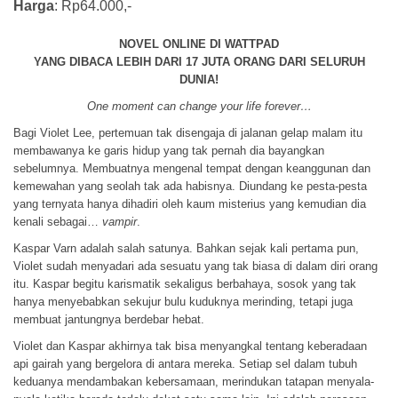
Harga
: Rp64.000,-
NOVEL ONLINE DI WATTPAD
YANG DIBACA LEBIH DARI 17 JUTA ORANG DARI SELURUH
DUNIA!
One moment can change your life forever…
Bagi Violet Lee, pertemuan tak disengaja di jalanan gelap malam itu
membawanya ke garis hidup yang tak pernah dia bayangkan
sebelumnya. Membuatnya mengenal tempat dengan keanggunan dan
kemewahan yang seolah tak ada habisnya. Diundang ke pesta-pesta
yang ternyata hanya dihadiri oleh kaum misterius yang kemudian dia
kenali sebagai…
vampir
.
Kaspar Varn adalah salah satunya. Bahkan sejak kali pertama pun,
Violet sudah menyadari ada sesuatu yang tak biasa di dalam diri orang
itu. Kaspar begitu karismatik sekaligus berbahaya, sosok yang tak
hanya menyebabkan sekujur bulu kuduknya merinding, tetapi juga
membuat jantungnya berdebar hebat.
Violet dan Kaspar akhirnya tak bisa menyangkal tentang keberadaan
api gairah yang bergelora di antara mereka. Setiap sel dalam tubuh
keduanya mendambakan kebersamaan, merindukan tatapan menyala-