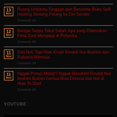
Aku
Terlalu
Ruang Untukmu Singgah dan Bercerita: Buku Self-
13
Lelah
Nov
Healing Tentang Pulang ke Diri Sendiri
Untuk
on
Comments Off
Mengeluh:
Ruang
Ruang
Untukmu
Aman
Belajar Tanpa Takut Salah: Apa yang Ditemukan
12
Singgah
untuk
Nov
Fitria Saat Mengajar di Polandia
dan
Hati
on
Comments Off
Bercerita:
yang
Belajar
Buku
Sedang
Tanpa
Self-
Dari Nol, Tapi Niat: Kisah Rinaldi Nur Ibrahim dan
Berjuang
11
Takut
Healing
Nov
Rahasia Memulai
Salah:
Tentang
on
Comments Off
Apa
Pulang
Dari
yang
ke
Nol,
Ditemukan
Nggak Punya Modal? Nggak Masalah! Rinaldi Nur
Diri
11
Tapi
Fitria
Nov
Ibrahim Buktiin Semua Bisa Dimulai dari Nol di
Sendiri
Niat:
Saat
How To Start
Kisah
Mengajar
on
Comments Off
Rinaldi
di
Nggak
Nur
Polandia
Punya
Ibrahim
Modal?
dan
YOUTUBE
Nggak
Rahasia
Masalah!
Memulai
Rinaldi