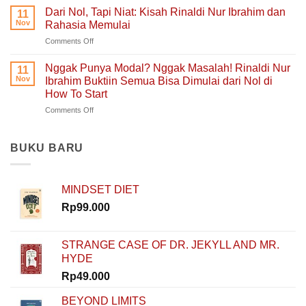
Tanpa
Self-
Dari Nol, Tapi Niat: Kisah Rinaldi Nur Ibrahim dan
Berjuang
11
Takut
Healing
Nov
Rahasia Memulai
Salah:
Tentang
on
Comments Off
Apa
Pulang
Dari
yang
ke
Nol,
Ditemukan
Nggak Punya Modal? Nggak Masalah! Rinaldi Nur
Diri
11
Tapi
Fitria
Nov
Ibrahim Buktiin Semua Bisa Dimulai dari Nol di
Sendiri
Niat:
Saat
How To Start
Kisah
Mengajar
on
Comments Off
Rinaldi
di
Nggak
Nur
Polandia
Punya
Ibrahim
Modal?
dan
BUKU BARU
Nggak
Rahasia
Masalah!
Memulai
Rinaldi
MINDSET DIET
Nur
Ibrahim
Rp
99.000
Buktiin
Semua
Bisa
STRANGE CASE OF DR. JEKYLL AND MR.
Dimulai
HYDE
dari
Nol
Rp
49.000
di
How
BEYOND LIMITS