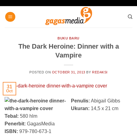
Skip
to
content
BUKU BARU
The Dark Heroine: Dinner with a
Vampire
POSTED ON
OCTOBER 31, 2013
BY
REDAKSI
31
Oct
Penulis:
Abigail Gibbs
Ukuran:
14,5 x 21 cm
Tebal:
580 hlm
Penerbit:
GagasMedia
ISBN:
979-780-673-1