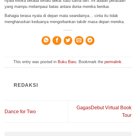
nyala ketika berada terlalu dekat satu sama lain. Ini adalah perasaan
yang mampu melampaui batas antara dunia mereka berdua.
Bahagia terasa nyata di depan mata seandainya… cinta itu tidak
mengharuskan keduanya mengorbankan takdir masa depan mereka.
This entry was posted in
Buku Baru
. Bookmark the
permalink
.
REDAKSI
GagasDebut Virtual Book
Dance for Two
Tour