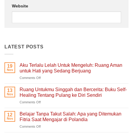
Website
LATEST POSTS
Aku Terlalu Lelah Untuk Mengeluh: Ruang Aman
19
Nov
untuk Hati yang Sedang Berjuang
on
Comments Off
Aku
Terlalu
Ruang Untukmu Singgah dan Bercerita: Buku Self-
13
Lelah
Nov
Healing Tentang Pulang ke Diri Sendiri
Untuk
on
Comments Off
Mengeluh:
Ruang
Ruang
Untukmu
Aman
Belajar Tanpa Takut Salah: Apa yang Ditemukan
12
Singgah
untuk
Nov
Fitria Saat Mengajar di Polandia
dan
Hati
on
Comments Off
Bercerita:
yang
Belajar
Buku
Sedang