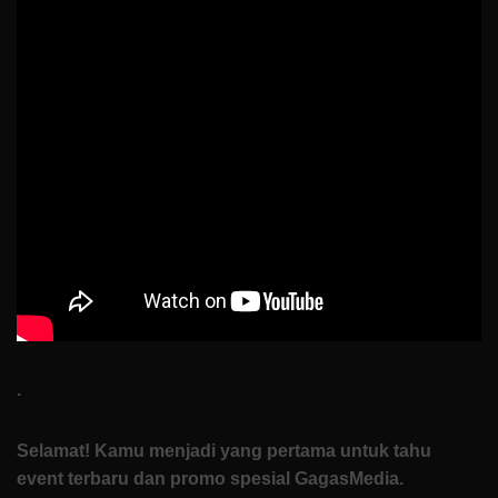
Nur
Ibrahim
Buktiin
Semua
Bisa
Dimulai
dari
Nol
di
How
To
Start
.
Selamat! Kamu menjadi yang pertama untuk tahu
event terbaru dan promo spesial GagasMedia.