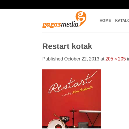
Skip
to
content
HOME
KATAL
Restart kotak
Published
October 22, 2013
at
205 × 205
i