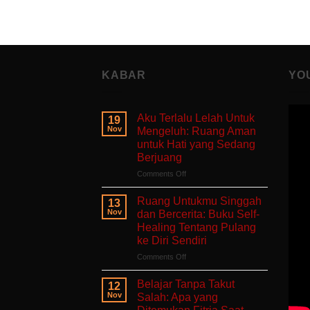
KABAR
YO
Aku Terlalu Lelah Untuk
19
Nov
Mengeluh: Ruang Aman
untuk Hati yang Sedang
Berjuang
on
Comments Off
Aku
Terlalu
Ruang Untukmu Singgah
13
Lelah
Nov
dan Bercerita: Buku Self-
Untuk
Healing Tentang Pulang
Mengeluh:
ke Diri Sendiri
Ruang
Aman
on
Comments Off
untuk
Ruang
Hati
Untukmu
Belajar Tanpa Takut
12
yang
Singgah
Nov
Salah: Apa yang
Sedang
dan