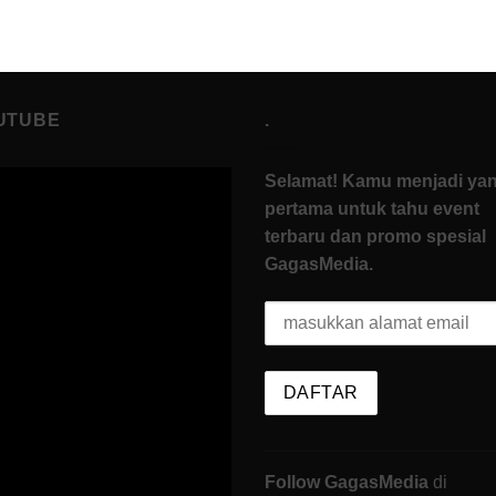
UTUBE
.
Selamat! Kamu menjadi ya
pertama untuk tahu event
terbaru dan promo spesial
GagasMedia.
Follow GagasMedia
di