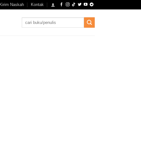
Kirim Naskah
Kontak
Search
for: