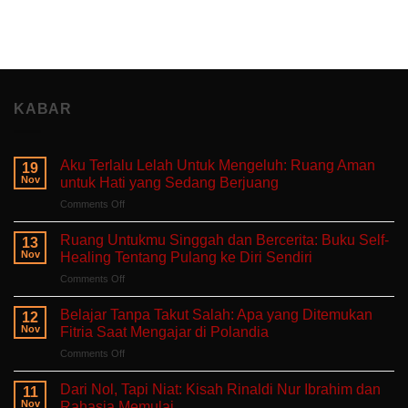
KABAR
Aku Terlalu Lelah Untuk Mengeluh: Ruang Aman
19
Nov
untuk Hati yang Sedang Berjuang
on
Comments Off
Aku
Terlalu
Ruang Untukmu Singgah dan Bercerita: Buku Self-
13
Lelah
Nov
Healing Tentang Pulang ke Diri Sendiri
Untuk
on
Comments Off
Mengeluh:
Ruang
Ruang
Untukmu
Aman
Belajar Tanpa Takut Salah: Apa yang Ditemukan
12
Singgah
untuk
Nov
Fitria Saat Mengajar di Polandia
dan
Hati
on
Comments Off
Bercerita:
yang
Belajar
Buku
Sedang
Tanpa
Self-
Dari Nol, Tapi Niat: Kisah Rinaldi Nur Ibrahim dan
Berjuang
11
Takut
Healing
Nov
Rahasia Memulai