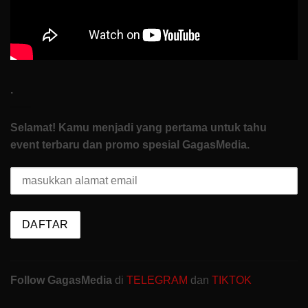
.
Selamat! Kamu menjadi yang pertama untuk tahu
event terbaru dan promo spesial GagasMedia.
Follow GagasMedia
di
TELEGRAM
dan
TIKTOK