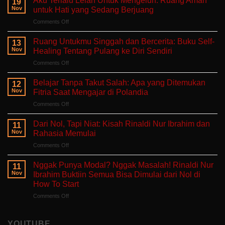
Aku Terlalu Lelah Untuk Mengeluh: Ruang Aman
19
Nov
untuk Hati yang Sedang Berjuang
on
Comments Off
Aku
Terlalu
Ruang Untukmu Singgah dan Bercerita: Buku Self-
13
Lelah
Nov
Healing Tentang Pulang ke Diri Sendiri
Untuk
on
Comments Off
Mengeluh:
Ruang
Ruang
Untukmu
Aman
Belajar Tanpa Takut Salah: Apa yang Ditemukan
12
Singgah
untuk
Nov
Fitria Saat Mengajar di Polandia
dan
Hati
on
Comments Off
Bercerita:
yang
Belajar
Buku
Sedang
Tanpa
Self-
Dari Nol, Tapi Niat: Kisah Rinaldi Nur Ibrahim dan
Berjuang
11
Takut
Healing
Nov
Rahasia Memulai
Salah:
Tentang
on
Comments Off
Apa
Pulang
Dari
yang
ke
Nol,
Ditemukan
Nggak Punya Modal? Nggak Masalah! Rinaldi Nur
Diri
11
Tapi
Fitria
Nov
Ibrahim Buktiin Semua Bisa Dimulai dari Nol di
Sendiri
Niat:
Saat
How To Start
Kisah
Mengajar
on
Comments Off
Rinaldi
di
Nggak
Nur
Polandia
Punya
Ibrahim
Modal?
dan
YOUTUBE