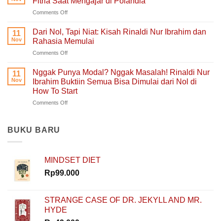
Fitria Saat Mengajar di Polandia
dan
Hati
on
Comments Off
Bercerita:
yang
Belajar
Buku
Sedang
Tanpa
Self-
Dari Nol, Tapi Niat: Kisah Rinaldi Nur Ibrahim dan
Berjuang
11
Takut
Healing
Nov
Rahasia Memulai
Salah:
Tentang
on
Comments Off
Apa
Pulang
Dari
yang
ke
Nol,
Ditemukan
Nggak Punya Modal? Nggak Masalah! Rinaldi Nur
Diri
11
Tapi
Fitria
Nov
Ibrahim Buktiin Semua Bisa Dimulai dari Nol di
Sendiri
Niat:
Saat
How To Start
Kisah
Mengajar
on
Comments Off
Rinaldi
di
Nggak
Nur
Polandia
Punya
Ibrahim
Modal?
dan
BUKU BARU
Nggak
Rahasia
Masalah!
Memulai
Rinaldi
MINDSET DIET
Nur
Ibrahim
Rp
99.000
Buktiin
Semua
Bisa
STRANGE CASE OF DR. JEKYLL AND MR.
Dimulai
HYDE
dari
Nol