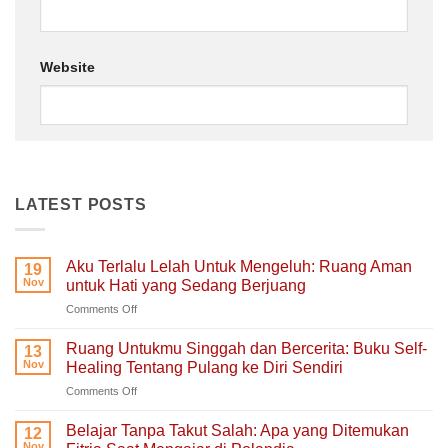
Website
LATEST POSTS
Aku Terlalu Lelah Untuk Mengeluh: Ruang Aman
19
Nov
untuk Hati yang Sedang Berjuang
on
Comments Off
Aku
Terlalu
Ruang Untukmu Singgah dan Bercerita: Buku Self-
13
Lelah
Nov
Healing Tentang Pulang ke Diri Sendiri
Untuk
on
Comments Off
Mengeluh:
Ruang
Ruang
Untukmu
Aman
Belajar Tanpa Takut Salah: Apa yang Ditemukan
12
Singgah
untuk
Nov