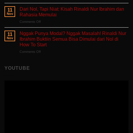
Belajar
Buku
Sedang
Tanpa
Self-
Dari Nol, Tapi Niat: Kisah Rinaldi Nur Ibrahim dan
Berjuang
11
Takut
Healing
Nov
Rahasia Memulai
Salah:
Tentang
on
Comments Off
Apa
Pulang
Dari
yang
ke
Nol,
Ditemukan
Nggak Punya Modal? Nggak Masalah! Rinaldi Nur
Diri
11
Tapi
Fitria
Nov
Ibrahim Buktiin Semua Bisa Dimulai dari Nol di
Sendiri
Niat:
Saat
How To Start
Kisah
Mengajar
on
Comments Off
Rinaldi
di
Nggak
Nur
Polandia
Punya
Ibrahim
Modal?
dan
YOUTUBE
Nggak
Rahasia
Masalah!
Memulai
Rinaldi
Nur
Ibrahim
Buktiin
Semua
Bisa
Dimulai
dari
Nol
di
How