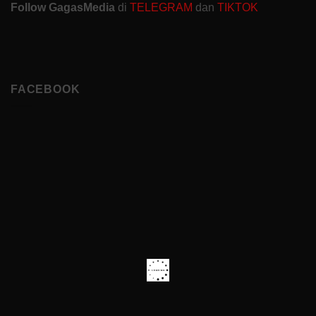
Follow GagasMedia
di
TELEGRAM
dan
TIKTOK
FACEBOOK