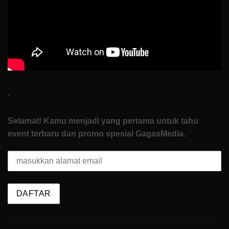
To
Start
.
Selamat! Kamu menjadi yang pertama untuk tahu
event terbaru dan promo spesial GagasMedia.