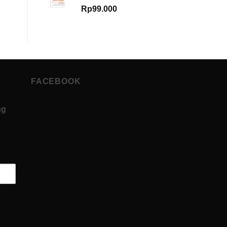
Rp
99.000
FACEBOOK
ng