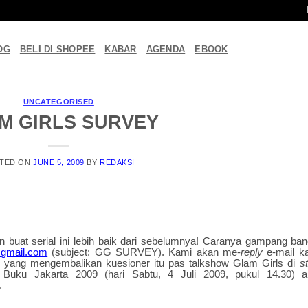
OG
BELI DI SHOPEE
KABAR
AGENDA
EBOOK
UNCATEGORISED
M GIRLS SURVEY
TED ON
JUNE 5, 2009
BY
REDAKSI
n buat serial ini lebih baik dari sebelumnya! Caranya gampang ban
gmail.com
(subject: GG SURVEY). Kami akan me-
reply
e-mail k
i yang mengembalikan kuesioner itu pas talkshow Glam Girls di
s
Buku Jakarta 2009 (hari Sabtu, 4 Juli 2009, pukul 14.30) 
.