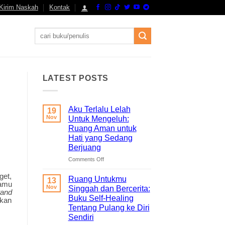
Kirim Naskah
Kontak
Search
for:
LATEST POSTS
Aku Terlalu Lelah
19
Nov
Untuk Mengeluh:
Ruang Aman untuk
Hati yang Sedang
Berjuang
on
Comments Off
Aku
get,
Terlalu
Ruang Untukmu
13
amu
Lelah
Nov
Singgah dan Bercerita:
tand
Untuk
Buku Self-Healing
akan
Mengeluh:
Tentang Pulang ke Diri
Ruang
Sendiri
Aman