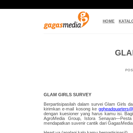
Skip
to
content
HOME
KATAL
GLA
POS
GLAM GIRLS SURVEY
Berpartisipasilah dalam survei Glam Girls da
kirimkan e-mail kosong ke
ggheadquarters@
dengan kuesioner yang harus kamu isi. Bag
AgroMedia Group, Istora Senayan—Pesta 
mendapatkan suvenir cantik dari GagasMedia
Heart ya (apalagi kalo kamu berpartisipasi!),