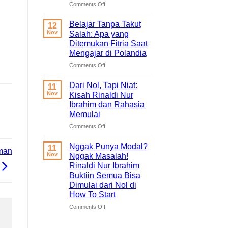
untuk
on
Comments Off
Hati
Ruang
yang
Untukmu
Belajar Tanpa Takut
12
Sedang
Singgah
Nov
Salah: Apa yang
Berjuang
dan
Ditemukan Fitria Saat
Bercerita:
Mengajar di Polandia
Buku
Self-
on
Comments Off
Healing
Belajar
Tentang
Tanpa
Dari Nol, Tapi Niat:
11
Pulang
Takut
Nov
Kisah Rinaldi Nur
ke
Salah:
Ibrahim dan Rahasia
Diri
Apa
Memulai
Sendiri
yang
Ditemukan
on
Comments Off
Fitria
Dari
Saat
Nol,
Nggak Punya Modal?
11
man
Mengajar
Tapi
Nov
Nggak Masalah!
di
Niat:
Rinaldi Nur Ibrahim
Polandia
Kisah
Buktiin Semua Bisa
Rinaldi
Dimulai dari Nol di
Nur
How To Start
Ibrahim
dan
on
Comments Off
Rahasia
Nggak
Memulai
Punya