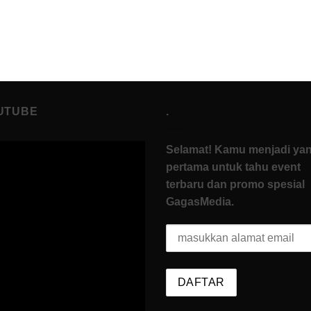
UTUBE
.
Selamat! Kamu menjadi ya
pertama untuk tahu event
terbaru dan promo spesial
GagasMedia.