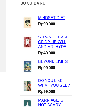
Modal?
BUKU BARU
Nggak
Masalah!
Rinaldi
MINDSET DIET
Nur
Ibrahim
Rp
99.000
Buktiin
Semua
Bisa
STRANGE CASE
Dimulai
OF DR. JEKYLL
dari
AND MR. HYDE
Nol
di
Rp
49.000
How
To
BEYOND LIMITS
Start
Rp
99.000
DO YOU LIKE
WHAT YOU SEE?
Rp
99.000
MARRIAGE IS
NOT SCARY