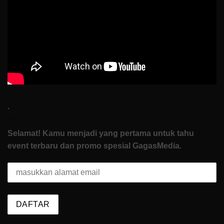
di
How
To
Start
.
Selamat! Kamu menjadi yang pertama untuk tahu
event terbaru dan promo spesial GagasMedia.