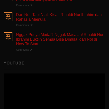
dan
Hati
on
Comments Off
Bercerita:
yang
Belajar
Buku
Sedang
Tanpa
Self-
Dari Nol, Tapi Niat: Kisah Rinaldi Nur Ibrahim dan
Berjuang
11
Takut
Healing
Nov
Rahasia Memulai
Salah:
Tentang
on
Comments Off
Apa
Pulang
Dari
yang
ke
Nol,
Ditemukan
Nggak Punya Modal? Nggak Masalah! Rinaldi Nur
Diri
11
Tapi
Fitria
Nov
Ibrahim Buktiin Semua Bisa Dimulai dari Nol di
Sendiri
Niat:
Saat
How To Start
Kisah
Mengajar
on
Comments Off
Rinaldi
di
Nggak
Nur
Polandia
Punya
Ibrahim
Modal?
dan
YOUTUBE
Nggak
Rahasia
Masalah!
Memulai
Rinaldi
Nur
Ibrahim
Buktiin
Semua
Bisa
Dimulai
dari
Nol