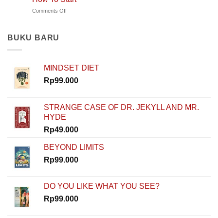
Kisah
Mengajar
on
Comments Off
Rinaldi
di
Nggak
Nur
Polandia
Punya
Ibrahim
Modal?
dan
BUKU BARU
Nggak
Rahasia
Masalah!
Memulai
Rinaldi
MINDSET DIET
Nur
Ibrahim
Rp
99.000
Buktiin
Semua
Bisa
STRANGE CASE OF DR. JEKYLL AND MR.
Dimulai
HYDE
dari
Nol
Rp
49.000
di
How
BEYOND LIMITS
To
Rp
99.000
Start
DO YOU LIKE WHAT YOU SEE?
Rp
99.000