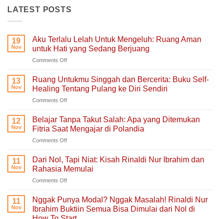
LATEST POSTS
Aku Terlalu Lelah Untuk Mengeluh: Ruang Aman
19
Nov
untuk Hati yang Sedang Berjuang
on
Comments Off
Aku
Terlalu
Ruang Untukmu Singgah dan Bercerita: Buku Self-
13
Lelah
Nov
Healing Tentang Pulang ke Diri Sendiri
Untuk
on
Comments Off
Mengeluh:
Ruang
Ruang
Untukmu
Aman
Belajar Tanpa Takut Salah: Apa yang Ditemukan
12
Singgah
untuk
Nov
Fitria Saat Mengajar di Polandia
dan
Hati
on
Comments Off
Bercerita:
yang
Belajar
Buku
Sedang
Tanpa
Self-
Dari Nol, Tapi Niat: Kisah Rinaldi Nur Ibrahim dan
Berjuang
11
Takut
Healing
Nov
Rahasia Memulai
Salah:
Tentang
on
Comments Off
Apa
Pulang
Dari
yang
ke
Nol,
Ditemukan
Nggak Punya Modal? Nggak Masalah! Rinaldi Nur
Diri
11
Tapi
Fitria
Nov
Ibrahim Buktiin Semua Bisa Dimulai dari Nol di
Sendiri
Niat:
Saat
How To Start