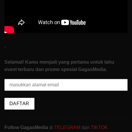
Start
.
Selamat! Kamu menjadi yang pertama untuk tahu
event terbaru dan promo spesial GagasMedia.
Follow GagasMedia
di
TELEGRAM
dan
TIKTOK