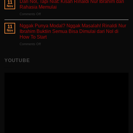
Self-
Dari Nol, Tapi Niat: Kisah Rinaldi Nur Ibrahim dan
Berjuang
11
Takut
Healing
Nov
Rahasia Memulai
Salah:
Tentang
on
Comments Off
Apa
Pulang
Dari
yang
ke
Nol,
Ditemukan
Nggak Punya Modal? Nggak Masalah! Rinaldi Nur
Diri
11
Tapi
Fitria
Nov
Ibrahim Buktiin Semua Bisa Dimulai dari Nol di
Sendiri
Niat:
Saat
How To Start
Kisah
Mengajar
on
Comments Off
Rinaldi
di
Nggak
Nur
Polandia
Punya
Ibrahim
Modal?
dan
YOUTUBE
Nggak
Rahasia
Masalah!
Memulai
Rinaldi
Nur
Ibrahim
Buktiin
Semua
Bisa
Dimulai
dari
Nol
di
How
To