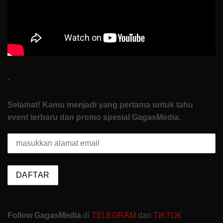
Start
.
Selamat! Kamu menjadi yang pertama untuk tahu
event terbaru dan promo spesial GagasMedia.
Follow GagasMedia
di
TELEGRAM
dan
TIKTOK