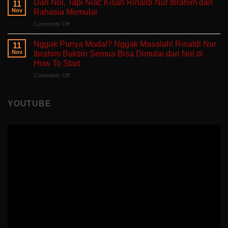
Self-
Dari Nol, Tapi Niat: Kisah Rinaldi Nur Ibrahim dan
Berjuang
11
Takut
Healing
Nov
Rahasia Memulai
Salah:
Tentang
on
Comments Off
Apa
Pulang
Dari
yang
ke
Nol,
Ditemukan
Nggak Punya Modal? Nggak Masalah! Rinaldi Nur
Diri
11
Tapi
Fitria
Nov
Ibrahim Buktiin Semua Bisa Dimulai dari Nol di
Sendiri
Niat:
Saat
How To Start
Kisah
Mengajar
on
Comments Off
Rinaldi
di
Nggak
Nur
Polandia
Punya
Ibrahim
Modal?
dan
YOUTUBE
Nggak
Rahasia
Masalah!
Memulai
Rinaldi
Nur
Ibrahim
Buktiin
Semua
Bisa
Dimulai
dari
Nol
di
How
To