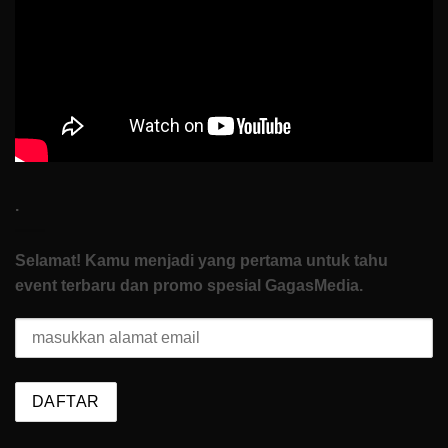
di
How
To
Start
.
Selamat! Kamu menjadi yang pertama untuk tahu
event terbaru dan promo spesial GagasMedia.