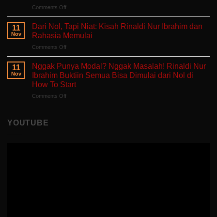
Hati
on
Comments Off
Bercerita:
yang
Belajar
Buku
Sedang
Tanpa
Self-
Dari Nol, Tapi Niat: Kisah Rinaldi Nur Ibrahim dan
Berjuang
11
Takut
Healing
Nov
Rahasia Memulai
Salah:
Tentang
on
Comments Off
Apa
Pulang
Dari
yang
ke
Nol,
Ditemukan
Nggak Punya Modal? Nggak Masalah! Rinaldi Nur
Diri
11
Tapi
Fitria
Nov
Ibrahim Buktiin Semua Bisa Dimulai dari Nol di
Sendiri
Niat:
Saat
How To Start
Kisah
Mengajar
on
Comments Off
Rinaldi
di
Nggak
Nur
Polandia
Punya
Ibrahim
Modal?
dan
YOUTUBE
Nggak
Rahasia
Masalah!
Memulai
Rinaldi
Nur
Ibrahim
Buktiin
Semua
Bisa
Dimulai
dari
Nol