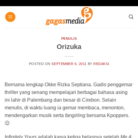
Skip
to
content
PENULIS
Orizuka
POSTED ON
SEPTEMBER 6, 2011
BY
REDAKSI
Bernama lengkap Okke Rizka Septiana. Gadis penggemar
thriller yang senang mempelajari berbagai bahasa asing
ini lahir di Palembang dan besar di Cirebon. Selain
menulis, di waktu luang ia gemar membaca, menonton,
mendengarkan musik serta
fangirling
bersama Kpoppers.
😉
Infinitely Yours
adalah karya ketiga belasnya setelah
Me &