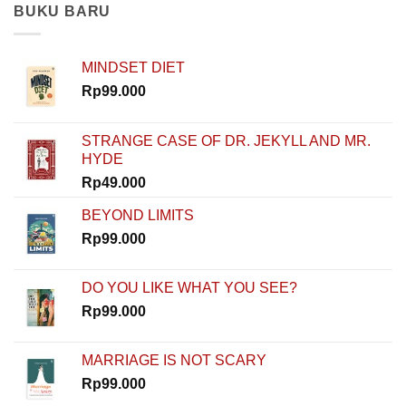
Modal?
dan
BUKU BARU
Nggak
Rahasia
Masalah!
Memulai
Rinaldi
MINDSET DIET
Nur
Ibrahim
Rp
99.000
Buktiin
Semua
Bisa
STRANGE CASE OF DR. JEKYLL AND MR.
Dimulai
HYDE
dari
Nol
Rp
49.000
di
How
BEYOND LIMITS
To
Rp
99.000
Start
DO YOU LIKE WHAT YOU SEE?
Rp
99.000
MARRIAGE IS NOT SCARY
Rp
99.000