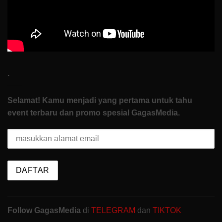
.
Selamat! Kamu menjadi yang pertama untuk tahu
event terbaru dan promo spesial GagasMedia.
Follow GagasMedia
di
TELEGRAM
dan
TIKTOK