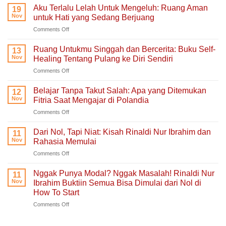
Aku Terlalu Lelah Untuk Mengeluh: Ruang Aman
19
Nov
untuk Hati yang Sedang Berjuang
on
Comments Off
Aku
Terlalu
Ruang Untukmu Singgah dan Bercerita: Buku Self-
13
Lelah
Nov
Healing Tentang Pulang ke Diri Sendiri
Untuk
on
Comments Off
Mengeluh:
Ruang
Ruang
Untukmu
Aman
Belajar Tanpa Takut Salah: Apa yang Ditemukan
12
Singgah
untuk
Nov
Fitria Saat Mengajar di Polandia
dan
Hati
on
Comments Off
Bercerita:
yang
Belajar
Buku
Sedang
Tanpa
Self-
Dari Nol, Tapi Niat: Kisah Rinaldi Nur Ibrahim dan
Berjuang
11
Takut
Healing
Nov
Rahasia Memulai
Salah:
Tentang
on
Comments Off
Apa
Pulang
Dari
yang
ke
Nol,
Ditemukan
Nggak Punya Modal? Nggak Masalah! Rinaldi Nur
Diri
11
Tapi
Fitria
Nov
Ibrahim Buktiin Semua Bisa Dimulai dari Nol di
Sendiri
Niat:
Saat
How To Start
Kisah
Mengajar
on
Comments Off
Rinaldi
di
Nggak
Nur
Polandia
Punya
Ibrahim