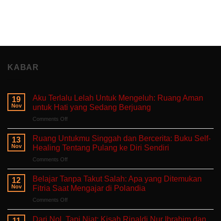
KABAR
Aku Terlalu Lelah Untuk Mengeluh: Ruang Aman
19
Nov
untuk Hati yang Sedang Berjuang
on
Comments Off
Aku
Terlalu
Ruang Untukmu Singgah dan Bercerita: Buku Self-
13
Lelah
Nov
Healing Tentang Pulang ke Diri Sendiri
Untuk
on
Comments Off
Mengeluh:
Ruang
Ruang
Untukmu
Aman
Belajar Tanpa Takut Salah: Apa yang Ditemukan
12
Singgah
untuk
Nov
Fitria Saat Mengajar di Polandia
dan
Hati
on
Comments Off
Bercerita:
yang
Belajar
Buku
Sedang
Tanpa
Self-
Dari Nol, Tapi Niat: Kisah Rinaldi Nur Ibrahim dan
Berjuang
11