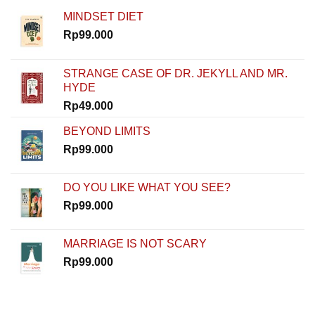
Rinaldi
MINDSET DIET
Nur
Ibrahim
Rp
99.000
Buktiin
Semua
Bisa
STRANGE CASE OF DR. JEKYLL AND MR.
Dimulai
HYDE
dari
Nol
Rp
49.000
di
How
BEYOND LIMITS
To
Rp
99.000
Start
DO YOU LIKE WHAT YOU SEE?
Rp
99.000
MARRIAGE IS NOT SCARY
Rp
99.000