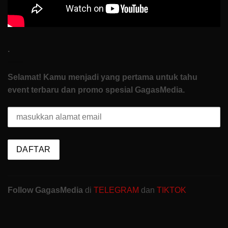
.
Selamat! Kamu menjadi yang pertama untuk tahu
event terbaru dan promo spesial GagasMedia.
Follow GagasMedia
di
TELEGRAM
dan
TIKTOK