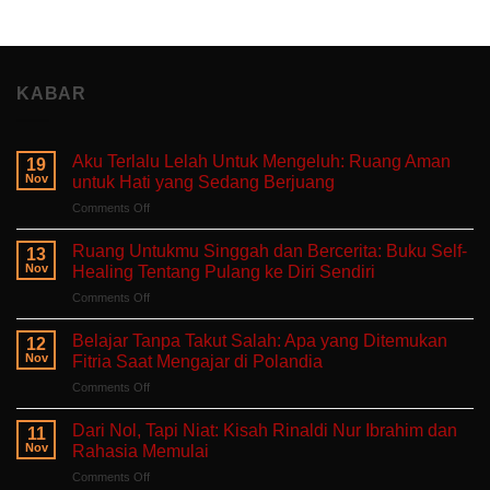
KABAR
Aku Terlalu Lelah Untuk Mengeluh: Ruang Aman
19
Nov
untuk Hati yang Sedang Berjuang
on
Comments Off
Aku
Terlalu
Ruang Untukmu Singgah dan Bercerita: Buku Self-
13
Lelah
Nov
Healing Tentang Pulang ke Diri Sendiri
Untuk
on
Comments Off
Mengeluh:
Ruang
Ruang
Untukmu
Aman
Belajar Tanpa Takut Salah: Apa yang Ditemukan
12
Singgah
untuk
Nov
Fitria Saat Mengajar di Polandia
dan
Hati
on
Comments Off
Bercerita:
yang
Belajar
Buku
Sedang
Tanpa
Self-
Dari Nol, Tapi Niat: Kisah Rinaldi Nur Ibrahim dan
Berjuang
11
Takut
Healing
Nov
Rahasia Memulai
Salah:
Tentang
on
Comments Off
Apa
Pulang