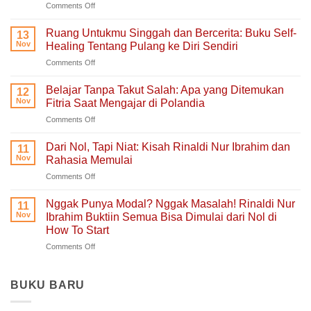
on
Comments Off
Aku
Terlalu
Ruang Untukmu Singgah dan Bercerita: Buku Self-
13
Lelah
Nov
Healing Tentang Pulang ke Diri Sendiri
Untuk
on
Comments Off
Mengeluh:
Ruang
Ruang
Untukmu
Aman
Belajar Tanpa Takut Salah: Apa yang Ditemukan
12
Singgah
untuk
Nov
Fitria Saat Mengajar di Polandia
dan
Hati
on
Comments Off
Bercerita:
yang
Belajar
Buku
Sedang
Tanpa
Self-
Dari Nol, Tapi Niat: Kisah Rinaldi Nur Ibrahim dan
Berjuang
11
Takut
Healing
Nov
Rahasia Memulai
Salah:
Tentang
on
Comments Off
Apa
Pulang
Dari
yang
ke
Nol,
Ditemukan
Nggak Punya Modal? Nggak Masalah! Rinaldi Nur
Diri
11
Tapi
Fitria
Nov
Ibrahim Buktiin Semua Bisa Dimulai dari Nol di
Sendiri
Niat:
Saat
How To Start
Kisah
Mengajar
on
Comments Off
Rinaldi
di
Nggak
Nur
Polandia
Punya
Ibrahim
Modal?
dan
BUKU BARU
Nggak
Rahasia
Masalah!
Memulai