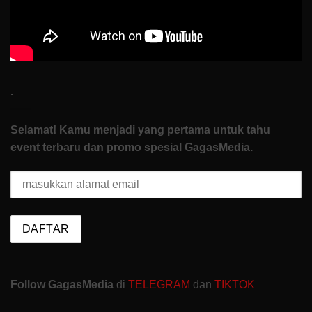
.
Selamat! Kamu menjadi yang pertama untuk tahu
event terbaru dan promo spesial GagasMedia.
Follow GagasMedia
di
TELEGRAM
dan
TIKTOK