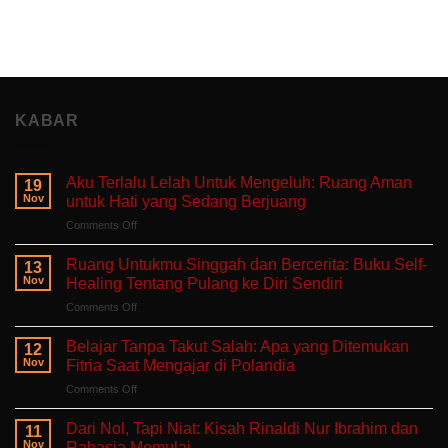
KABAR
Aku Terlalu Lelah Untuk Mengeluh: Ruang Aman
19
Nov
untuk Hati yang Sedang Berjuang
on
Comments Off
Aku
Terlalu
Ruang Untukmu Singgah dan Bercerita: Buku Self-
13
Lelah
Nov
Healing Tentang Pulang ke Diri Sendiri
Untuk
on
Comments Off
Mengeluh:
Ruang
Ruang
Untukmu
Aman
Belajar Tanpa Takut Salah: Apa yang Ditemukan
12
Singgah
untuk
Nov
Fitria Saat Mengajar di Polandia
dan
Hati
on
Comments Off
Bercerita:
yang
Belajar
Buku
Sedang
Tanpa
Self-
Dari Nol, Tapi Niat: Kisah Rinaldi Nur Ibrahim dan
Berjuang
11
Takut
Healing
Nov
Rahasia Memulai