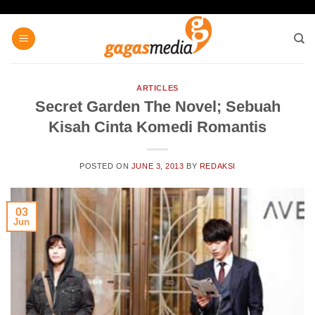
Skip
to
content
ARTICLES
Secret Garden The Novel; Sebuah
Kisah Cinta Komedi Romantis
POSTED ON
JUNE 3, 2013
BY
REDAKSI
03
Jun