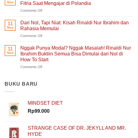
Singgah
untuk
Nov
Fitria Saat Mengajar di Polandia
dan
Hati
on
Comments Off
Bercerita:
yang
Belajar
Buku
Sedang
Tanpa
Self-
Dari Nol, Tapi Niat: Kisah Rinaldi Nur Ibrahim dan
Berjuang
11
Takut
Healing
Nov
Rahasia Memulai
Salah:
Tentang
on
Comments Off
Apa
Pulang
Dari
yang
ke
Nol,
Ditemukan
Nggak Punya Modal? Nggak Masalah! Rinaldi Nur
Diri
11
Tapi
Fitria
Nov
Ibrahim Buktiin Semua Bisa Dimulai dari Nol di
Sendiri
Niat:
Saat
How To Start
Kisah
Mengajar
on
Comments Off
Rinaldi
di
Nggak
Nur
Polandia
Punya
Ibrahim
Modal?
dan
BUKU BARU
Nggak
Rahasia
Masalah!
Memulai
Rinaldi
MINDSET DIET
Nur
Ibrahim
Rp
99.000
Buktiin
Semua
Bisa
STRANGE CASE OF DR. JEKYLL AND MR.
Dimulai
HYDE
dari