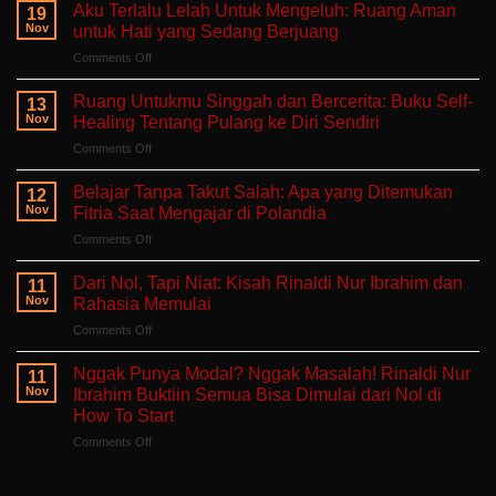
Aku Terlalu Lelah Untuk Mengeluh: Ruang Aman
19
Nov
untuk Hati yang Sedang Berjuang
on
Comments Off
Aku
Terlalu
Ruang Untukmu Singgah dan Bercerita: Buku Self-
13
Lelah
Nov
Healing Tentang Pulang ke Diri Sendiri
Untuk
on
Comments Off
Mengeluh:
Ruang
Ruang
Untukmu
Aman
Belajar Tanpa Takut Salah: Apa yang Ditemukan
12
Singgah
untuk
Nov
Fitria Saat Mengajar di Polandia
dan
Hati
on
Comments Off
Bercerita:
yang
Belajar
Buku
Sedang
Tanpa
Self-
Dari Nol, Tapi Niat: Kisah Rinaldi Nur Ibrahim dan
Berjuang
11
Takut
Healing
Nov
Rahasia Memulai
Salah:
Tentang
on
Comments Off
Apa
Pulang
Dari
yang
ke
Nol,
Ditemukan
Nggak Punya Modal? Nggak Masalah! Rinaldi Nur
Diri
11
Tapi
Fitria
Nov
Ibrahim Buktiin Semua Bisa Dimulai dari Nol di
Sendiri
Niat:
Saat
How To Start
Kisah
Mengajar
on
Comments Off
Rinaldi
di
Nggak
Nur
Polandia
Punya
Ibrahim