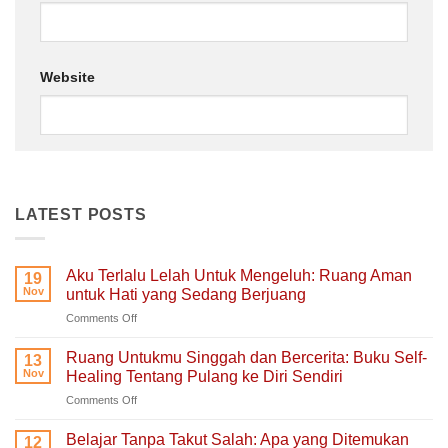
Website
LATEST POSTS
Aku Terlalu Lelah Untuk Mengeluh: Ruang Aman
19
Nov
untuk Hati yang Sedang Berjuang
on
Comments Off
Aku
Terlalu
Ruang Untukmu Singgah dan Bercerita: Buku Self-
13
Lelah
Nov
Healing Tentang Pulang ke Diri Sendiri
Untuk
on
Comments Off
Mengeluh:
Ruang
Ruang
Untukmu
Aman
Belajar Tanpa Takut Salah: Apa yang Ditemukan
12