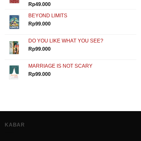
Nol
Rp
49.000
di
How
BEYOND LIMITS
To
Rp
99.000
Start
DO YOU LIKE WHAT YOU SEE?
Rp
99.000
MARRIAGE IS NOT SCARY
Rp
99.000
KABAR